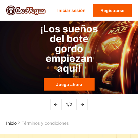
Iniciar sesión
Registrarse
¡Los sueños
del bote
gordo
empiezan
aquí!
Juega ahora
1/2
Inicio
Términos y condiciones