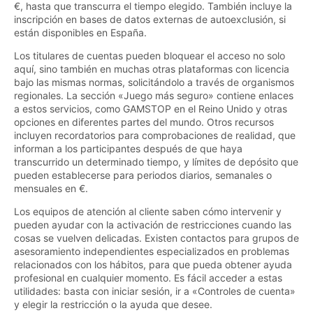
€, hasta que transcurra el tiempo elegido. También incluye la
inscripción en bases de datos externas de autoexclusión, si
están disponibles en España.
Los titulares de cuentas pueden bloquear el acceso no solo
aquí, sino también en muchas otras plataformas con licencia
bajo las mismas normas, solicitándolo a través de organismos
regionales. La sección «Juego más seguro» contiene enlaces
a estos servicios, como GAMSTOP en el Reino Unido y otras
opciones en diferentes partes del mundo. Otros recursos
incluyen recordatorios para comprobaciones de realidad, que
informan a los participantes después de que haya
transcurrido un determinado tiempo, y límites de depósito que
pueden establecerse para periodos diarios, semanales o
mensuales en €.
Los equipos de atención al cliente saben cómo intervenir y
pueden ayudar con la activación de restricciones cuando las
cosas se vuelven delicadas. Existen contactos para grupos de
asesoramiento independientes especializados en problemas
relacionados con los hábitos, para que pueda obtener ayuda
profesional en cualquier momento. Es fácil acceder a estas
utilidades: basta con iniciar sesión, ir a «Controles de cuenta»
y elegir la restricción o la ayuda que desee.