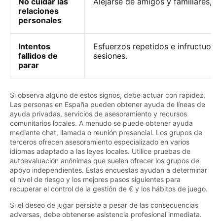
No cuidar las
Alejarse de amigos y familiares, o 
relaciones
personales
Intentos
Esfuerzos repetidos e infructuosos
fallidos de
sesiones.
parar
Si observa alguno de estos signos, debe actuar con rapidez.
Las personas en España pueden obtener ayuda de líneas de
ayuda privadas, servicios de asesoramiento y recursos
comunitarios locales. A menudo se puede obtener ayuda
mediante chat, llamada o reunión presencial. Los grupos de
terceros ofrecen asesoramiento especializado en varios
idiomas adaptado a las leyes locales. Utilice pruebas de
autoevaluación anónimas que suelen ofrecer los grupos de
apoyo independientes. Estas encuestas ayudan a determinar
el nivel de riesgo y los mejores pasos siguientes para
recuperar el control de la gestión de € y los hábitos de juego.
Si el deseo de jugar persiste a pesar de las consecuencias
adversas, debe obtenerse asistencia profesional inmediata.