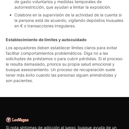
de gasto voluntarios y medidas temporales de
autorrestricción, que ayudan a limitar la exposición.
Colabore en la supervisión de la actividad de la cuenta si
la persona está de acuerdo, vigilando depósitos inusuales
en € o transacciones irregulares.
Establecimiento de límites y autocuidado
Los apoyadores deben establecer límites claros para evitar
facilitar comportamientos problemáticos. Diga no a las
solicitudes de préstamos o para cubrir pérdidas. Si el proceso
le resulta demasiado, priorice su propia salud emocional y
busque asesoramiento. Un proceso de recuperación suele
tener más éxito cuando las personas siguen animándolas y
son pacientes.
Si nota síntomas de adicción al juego, busque ayuda de un