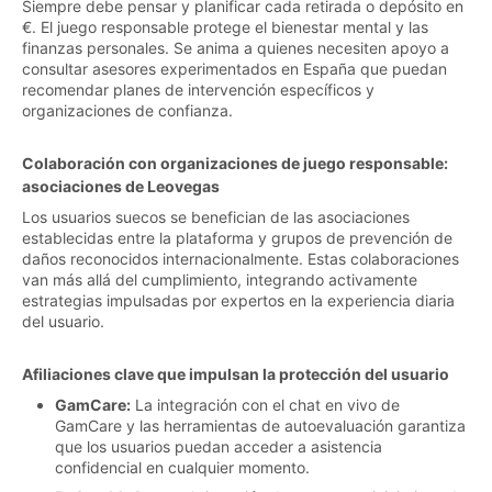
Siempre debe pensar y planificar cada retirada o depósito en
€. El juego responsable protege el bienestar mental y las
finanzas personales. Se anima a quienes necesiten apoyo a
consultar asesores experimentados en España que puedan
recomendar planes de intervención específicos y
organizaciones de confianza.
Colaboración con organizaciones de juego responsable:
asociaciones de Leovegas
Los usuarios suecos se benefician de las asociaciones
establecidas entre la plataforma y grupos de prevención de
daños reconocidos internacionalmente. Estas colaboraciones
van más allá del cumplimiento, integrando activamente
estrategias impulsadas por expertos en la experiencia diaria
del usuario.
Afiliaciones clave que impulsan la protección del usuario
GamCare:
La integración con el chat en vivo de
GamCare y las herramientas de autoevaluación garantiza
que los usuarios puedan acceder a asistencia
confidencial en cualquier momento.