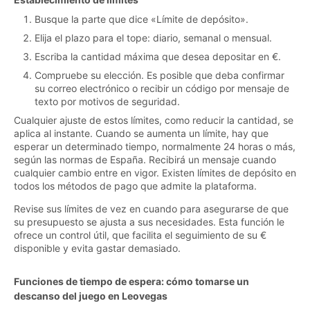
Busque la parte que dice «Límite de depósito».
Elija el plazo para el tope: diario, semanal o mensual.
Escriba la cantidad máxima que desea depositar en €.
Compruebe su elección. Es posible que deba confirmar
su correo electrónico o recibir un código por mensaje de
texto por motivos de seguridad.
Cualquier ajuste de estos límites, como reducir la cantidad, se
aplica al instante. Cuando se aumenta un límite, hay que
esperar un determinado tiempo, normalmente 24 horas o más,
según las normas de España. Recibirá un mensaje cuando
cualquier cambio entre en vigor. Existen límites de depósito en
todos los métodos de pago que admite la plataforma.
Revise sus límites de vez en cuando para asegurarse de que
su presupuesto se ajusta a sus necesidades. Esta función le
ofrece un control útil, que facilita el seguimiento de su €
disponible y evita gastar demasiado.
Funciones de tiempo de espera: cómo tomarse un
descanso del juego en Leovegas