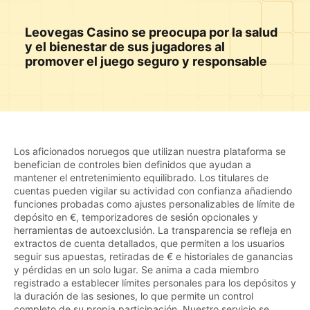
Leovegas Casino se preocupa por la salud
y el bienestar de sus jugadores al
promover el juego seguro y responsable
Los aficionados noruegos que utilizan nuestra plataforma se
benefician de controles bien definidos que ayudan a
mantener el entretenimiento equilibrado. Los titulares de
cuentas pueden vigilar su actividad con confianza añadiendo
funciones probadas como ajustes personalizables de límite de
depósito en €, temporizadores de sesión opcionales y
herramientas de autoexclusión. La transparencia se refleja en
extractos de cuenta detallados, que permiten a los usuarios
seguir sus apuestas, retiradas de € e historiales de ganancias
y pérdidas en un solo lugar. Se anima a cada miembro
registrado a establecer límites personales para los depósitos y
la duración de las sesiones, lo que permite un control
completo de su propia participación. Nuestro servicio se