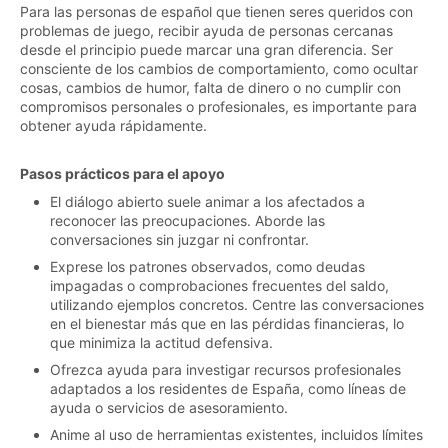
Para las personas de español que tienen seres queridos con
problemas de juego, recibir ayuda de personas cercanas
desde el principio puede marcar una gran diferencia. Ser
consciente de los cambios de comportamiento, como ocultar
cosas, cambios de humor, falta de dinero o no cumplir con
compromisos personales o profesionales, es importante para
obtener ayuda rápidamente.
Pasos prácticos para el apoyo
El diálogo abierto suele animar a los afectados a
reconocer las preocupaciones. Aborde las
conversaciones sin juzgar ni confrontar.
Exprese los patrones observados, como deudas
impagadas o comprobaciones frecuentes del saldo,
utilizando ejemplos concretos. Centre las conversaciones
en el bienestar más que en las pérdidas financieras, lo
que minimiza la actitud defensiva.
Ofrezca ayuda para investigar recursos profesionales
adaptados a los residentes de España, como líneas de
ayuda o servicios de asesoramiento.
Anime al uso de herramientas existentes, incluidos límites