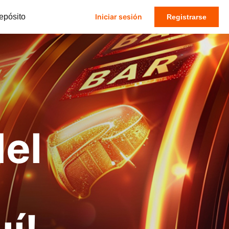
epósito
Iniciar sesión
Registrarse
del