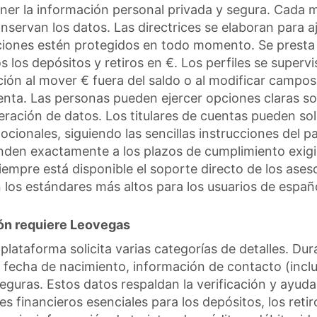
ner la información personal privada y segura. Cada 
nservan los datos. Las directrices se elaboran para 
sacciones estén protegidos en todo momento. Se presta
 los depósitos y retiros en €. Los perfiles se super
ción al mover € fuera del saldo o al modificar campos
enta. Las personas pueden ejercer opciones claras so
eración de datos. Los titulares de cuentas pueden sol
mocionales, siguiendo las sencillas instrucciones del 
onden exactamente a los plazos de cumplimiento exigi
iempre está disponible el soporte directo de los ase
 los estándares más altos para los usuarios de españo
ión requiere Leovegas
 plataforma solicita varias categorías de detalles. Du
 fecha de nacimiento, información de contacto (inclui
seguras. Estos datos respaldan la verificación y ayud
es financieros esenciales para los depósitos, los reti