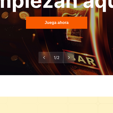
mpiezan aqu
Juega ahora
1/2