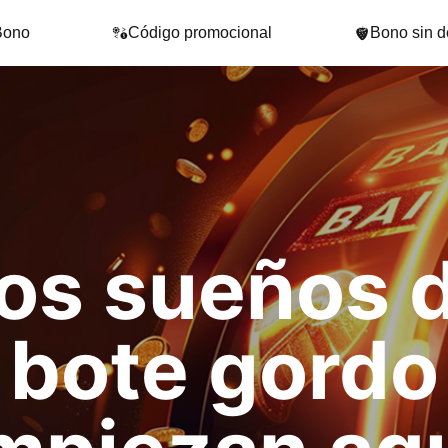
Bono
Código promocional
Bono sin d
os sueños 
bote gordo