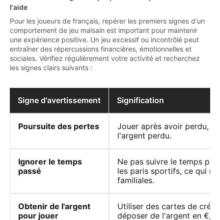
l'aide
Pour les joueurs de français, repérer les premiers signes d'un
comportement de jeu malsain est important pour maintenir
une expérience positive. Un jeu excessif ou incontrôlé peut
entraîner des répercussions financières, émotionnelles et
sociales. Vérifiez régulièrement votre activité et recherchez
les signes clairs suivants :
Signe d'avertissement
Signification
Poursuite des pertes
Jouer après avoir perdu, e
l'argent perdu.
Ignorer le temps
Ne pas suivre le temps pass
passé
les paris sportifs, ce qui n
familiales.
Obtenir de l'argent
Utiliser des cartes de créd
pour jouer
déposer de l'argent en €, s