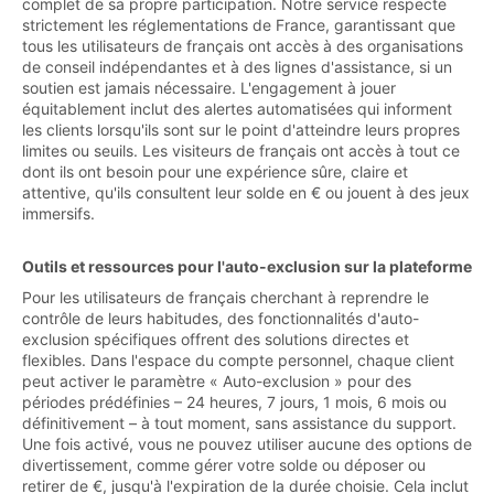
complet de sa propre participation. Notre service respecte
strictement les réglementations de France, garantissant que
tous les utilisateurs de français ont accès à des organisations
de conseil indépendantes et à des lignes d'assistance, si un
soutien est jamais nécessaire. L'engagement à jouer
équitablement inclut des alertes automatisées qui informent
les clients lorsqu'ils sont sur le point d'atteindre leurs propres
limites ou seuils. Les visiteurs de français ont accès à tout ce
dont ils ont besoin pour une expérience sûre, claire et
attentive, qu'ils consultent leur solde en € ou jouent à des jeux
immersifs.
Outils et ressources pour l'auto-exclusion sur la plateforme
Pour les utilisateurs de français cherchant à reprendre le
contrôle de leurs habitudes, des fonctionnalités d'auto-
exclusion spécifiques offrent des solutions directes et
flexibles. Dans l'espace du compte personnel, chaque client
peut activer le paramètre « Auto-exclusion » pour des
périodes prédéfinies – 24 heures, 7 jours, 1 mois, 6 mois ou
définitivement – à tout moment, sans assistance du support.
Une fois activé, vous ne pouvez utiliser aucune des options de
divertissement, comme gérer votre solde ou déposer ou
retirer de €, jusqu'à l'expiration de la durée choisie. Cela inclut