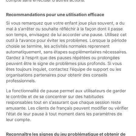
Recommandations pour une utilisation efficace
Si vous remarquez que votre enfant joue plus souvent, a du
mal à s'arrêter ou souhaite réfléchir à la façon dont il passe
son temps, envisagez de lui accorder une pause. Utilisez cet
outil à l'avance pour éviter les problèmes. Lorsque la période
choisie se termine, les activités normales reprennent
automatiquement, sans étapes supplémentaires nécessaires.
Gardez à l'esprit que des pauses répétées ou prolongées
peuvent être le signe de problèmes plus profonds. Si vous
êtes toujours inquiet, contactez l'équipe de support ou les
organisations partenaires pour obtenir des conseils
professionnels.
La fonctionnalité de pause permet aux utilisateurs de garder
le contrôle et de se concentrer sur des habitudes
responsables tout en s'assurant que chaque session reste
amusante. Les clients de français peuvent modifier ou vérifier
l'état de leur pause à tout moment dans les paramètres de
leur compte.
Reconnaître les signes du jeu problématique et obtenir de