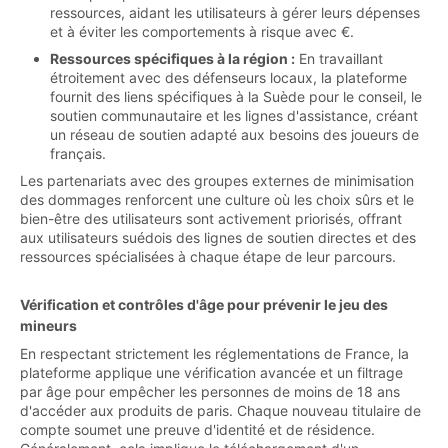
ressources, aidant les utilisateurs à gérer leurs dépenses
et à éviter les comportements à risque avec €.
Ressources spécifiques à la région :
En travaillant
étroitement avec des défenseurs locaux, la plateforme
fournit des liens spécifiques à la Suède pour le conseil, le
soutien communautaire et les lignes d'assistance, créant
un réseau de soutien adapté aux besoins des joueurs de
français.
Les partenariats avec des groupes externes de minimisation
des dommages renforcent une culture où les choix sûrs et le
bien-être des utilisateurs sont activement priorisés, offrant
aux utilisateurs suédois des lignes de soutien directes et des
ressources spécialisées à chaque étape de leur parcours.
Vérification et contrôles d'âge pour prévenir le jeu des
mineurs
En respectant strictement les réglementations de France, la
plateforme applique une vérification avancée et un filtrage
par âge pour empêcher les personnes de moins de 18 ans
d'accéder aux produits de paris. Chaque nouveau titulaire de
compte soumet une preuve d'identité et de résidence.