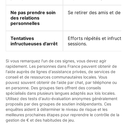
Ne pas prendre soin
Se retirer des amis et de la
des relations
personnelles
Tentatives
Efforts répétés et infructue
infructueuses d'arrêt
sessions.
Si vous remarquez l'un de ces signes, vous devez agir
rapidement. Les personnes dans France peuvent obtenir de
l'aide auprès de lignes d'assistance privées, de services de
conseil et de ressources communautaires locales. Vous
pouvez souvent obtenir de l'aide par chat, par téléphone ou
en personne. Des groupes tiers offrent des conseils
spécialisés dans plusieurs langues adaptés aux lois locales.
Utilisez des tests d'auto-évaluation anonymes généralement
proposés par des groupes de soutien indépendants. Ces
enquêtes aident à déterminer le niveau de risque et les
meilleures prochaines étapes pour reprendre le contrôle de la
gestion de € et des habitudes de jeu.