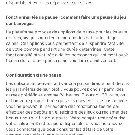
disponible et évite les dépenses excessives.
Fonctionnalités de pause : comment faire une pause du jeu
sur Leovegas
La plateforme propose des options de pause pour les joueurs
de français qui souhaitent maintenir des habitudes de jeu
saines. Ces options vous permettent de suspendre l'activité
de votre compte pendant une durée déterminée. Cette
fonctionnalité structurée aide les personnes qui estiment avoir
besoin de faire une pause sans s'exclure définitivement.
Configuration d'une pause
Les utilisateurs peuvent activer une pause directement depuis
les paramètres de leur profil. Vous pouvez choisir parmi des
durées prédéfinies comme 24 heures, 7 jours ou 30 jours, ou
définir votre propre durée qui vous convient. Une fois activée,
vous ne pouvez utiliser aucune des fonctionnalités de pari,
effectuer des dépôts en €, rejoindre des jeux ou réclamer des
bonus jusqu'à la fin de la pause. Votre compte reste sécurisé,
votre solde en € est toujours disponible, et vous ne pouvez
vous connecter que pour consulter les détails de votre
compte sans effectuer d'autres actions.