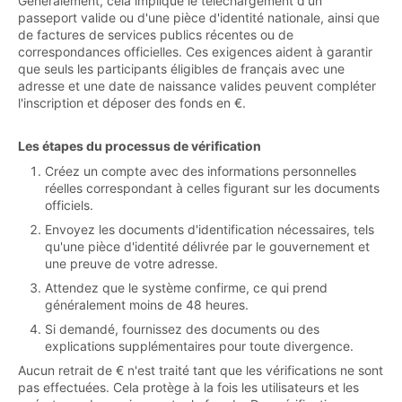
Généralement, cela implique le téléchargement d'un
passeport valide ou d'une pièce d'identité nationale, ainsi que
de factures de services publics récentes ou de
correspondances officielles. Ces exigences aident à garantir
que seuls les participants éligibles de français avec une
adresse et une date de naissance valides peuvent compléter
l'inscription et déposer des fonds en €.
Les étapes du processus de vérification
Créez un compte avec des informations personnelles
réelles correspondant à celles figurant sur les documents
officiels.
Envoyez les documents d'identification nécessaires, tels
qu'une pièce d'identité délivrée par le gouvernement et
une preuve de votre adresse.
Attendez que le système confirme, ce qui prend
généralement moins de 48 heures.
Si demandé, fournissez des documents ou des
explications supplémentaires pour toute divergence.
Aucun retrait de € n'est traité tant que les vérifications ne sont
pas effectuées. Cela protège à la fois les utilisateurs et les