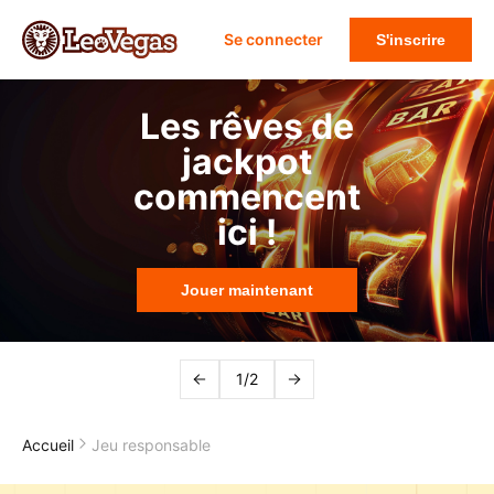
Se connecter
S'inscrire
Les rêves de
jackpot
commencent
ici !
Jouer maintenant
1/2
Accueil
Jeu responsable