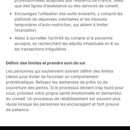
professionnelles adaptées aux résidents de France, telles
que des lignes d'assistance ou des services de conseil.
Encouragez l'utilisation des outils existants, y compris les
plafonds de dépenses volontaires et les mesures
temporaires d'auto-restriction, qui aident à limiter
l'exposition.
Aidez à surveiller l'activité du compte si la personne
accepte, en recherchant les dépôts inhabituels en € ou
les transactions irrégulières.
Définir des limites et prendre soin de soi
Les personnes qui soutiennent doivent définir des limites
claires pour éviter de favoriser un comportement
problématique. Refusez les demandes de prêts ou de
couverture des pertes. Si le processus devient trop lourd pour
vous, priorisez votre propre santé émotionnelle et demandez
du conseil. Un processus de rétablissement est souvent plus
réussi lorsque les personnes les encouragent et font preuve
de patience.