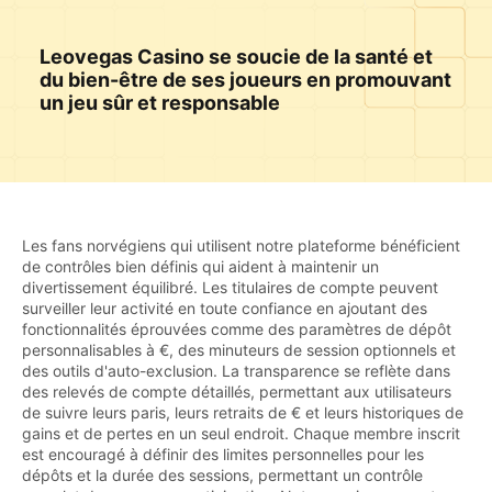
Leovegas Casino se soucie de la santé et
du bien-être de ses joueurs en promouvant
un jeu sûr et responsable
Les fans norvégiens qui utilisent notre plateforme bénéficient
de contrôles bien définis qui aident à maintenir un
divertissement équilibré. Les titulaires de compte peuvent
surveiller leur activité en toute confiance en ajoutant des
fonctionnalités éprouvées comme des paramètres de dépôt
personnalisables à €, des minuteurs de session optionnels et
des outils d'auto-exclusion. La transparence se reflète dans
des relevés de compte détaillés, permettant aux utilisateurs
de suivre leurs paris, leurs retraits de € et leurs historiques de
gains et de pertes en un seul endroit. Chaque membre inscrit
est encouragé à définir des limites personnelles pour les
dépôts et la durée des sessions, permettant un contrôle