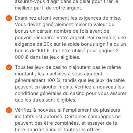
assurez-vous d'agir dans ce délai pour tirer le
meilleur parti de votre argent.
Examinez attentivement les exigences de mise.
Vous devez généralement miser la valeur du
bonus un certain nombre de fois avant de
pouvoir récupérer votre argent. Par exemple, une
exigence de 20x sur le solde bonus signifie qu'un
bonus de 100 € doit être utilisé pour gagner 2
000 € dans les jeux éligibles.
Tous les jeux de casino n'ajoutent pas le même
montant ; les machines à sous ajoutent
généralement 100 %, tandis que les jeux de table
peuvent en ajouter moins. Vérifiez à nouveau les
conditions générales du casino pour vous assurer
que les titres sont éligibles.
Vérifiez à nouveau si l'empilement de plusieurs
incitatifs est autorisé. Certaines campagnes ne
peuvent pas être combinées, et essayer de le
faire pourrait annuler toutes les offres.