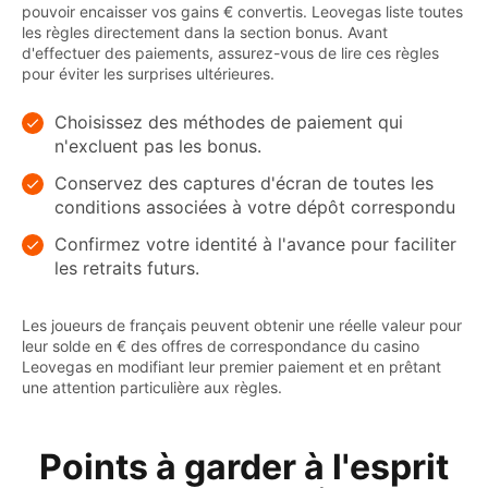
pouvoir encaisser vos gains € convertis. Leovegas liste toutes
les règles directement dans la section bonus. Avant
d'effectuer des paiements, assurez-vous de lire ces règles
pour éviter les surprises ultérieures.
Choisissez des méthodes de paiement qui
n'excluent pas les bonus.
Conservez des captures d'écran de toutes les
conditions associées à votre dépôt correspondu
Confirmez votre identité à l'avance pour faciliter
les retraits futurs.
Les joueurs de français peuvent obtenir une réelle valeur pour
leur solde en € des offres de correspondance du casino
Leovegas en modifiant leur premier paiement et en prêtant
une attention particulière aux règles.
Points à garder à l'esprit