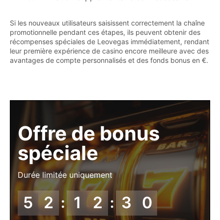
Si les nouveaux utilisateurs saisissent correctement la chaîne
promotionnelle pendant ces étapes, ils peuvent obtenir des
récompenses spéciales de Leovegas immédiatement, rendant
leur première expérience de casino encore meilleure avec des
avantages de compte personnalisés et des fonds bonus en €.
Offre de bonus
spéciale
Durée limitée uniquement
5
2
1
2
2
8
:
: