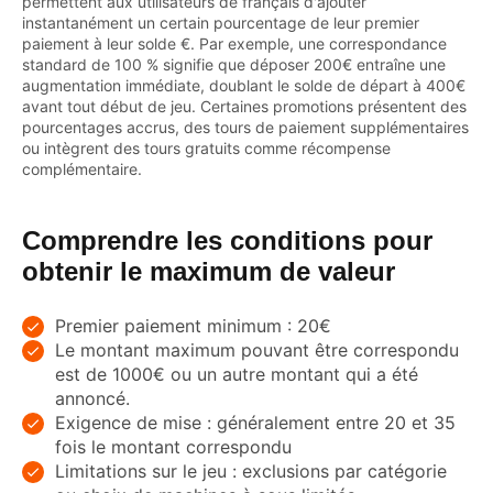
permettent aux utilisateurs de français d'ajouter
instantanément un certain pourcentage de leur premier
paiement à leur solde €. Par exemple, une correspondance
standard de 100 % signifie que déposer 200€ entraîne une
augmentation immédiate, doublant le solde de départ à 400€
avant tout début de jeu. Certaines promotions présentent des
pourcentages accrus, des tours de paiement supplémentaires
ou intègrent des tours gratuits comme récompense
complémentaire.
Comprendre les conditions pour
obtenir le maximum de valeur
Premier paiement minimum : 20€
Le montant maximum pouvant être correspondu
est de 1000€ ou un autre montant qui a été
annoncé.
Exigence de mise : généralement entre 20 et 35
fois le montant correspondu
Limitations sur le jeu : exclusions par catégorie