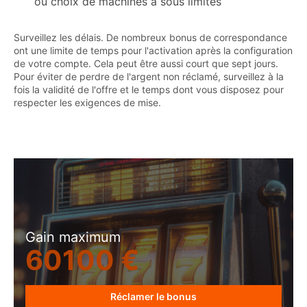
ou choix de machines à sous limités
Surveillez les délais. De nombreux bonus de correspondance
ont une limite de temps pour l'activation après la configuration
de votre compte. Cela peut être aussi court que sept jours.
Pour éviter de perdre de l'argent non réclamé, surveillez à la
fois la validité de l'offre et le temps dont vous disposez pour
respecter les exigences de mise.
Gain maximum
60100 €
Réclamer le bonus