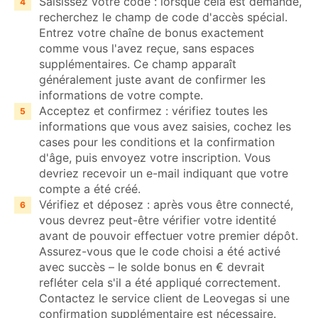
Saisissez votre code : lorsque cela est demandé,
recherchez le champ de code d'accès spécial.
Entrez votre chaîne de bonus exactement
comme vous l'avez reçue, sans espaces
supplémentaires. Ce champ apparaît
généralement juste avant de confirmer les
informations de votre compte.
Acceptez et confirmez : vérifiez toutes les
informations que vous avez saisies, cochez les
cases pour les conditions et la confirmation
d'âge, puis envoyez votre inscription. Vous
devriez recevoir un e-mail indiquant que votre
compte a été créé.
Vérifiez et déposez : après vous être connecté,
vous devrez peut-être vérifier votre identité
avant de pouvoir effectuer votre premier dépôt.
Assurez-vous que le code choisi a été activé
avec succès – le solde bonus en € devrait
refléter cela s'il a été appliqué correctement.
Contactez le service client de Leovegas si une
confirmation supplémentaire est nécessaire.