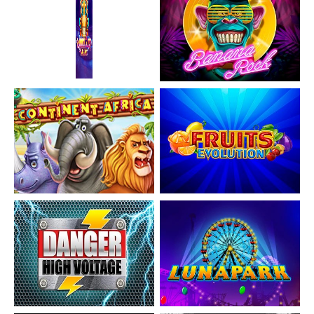
simultanées
Obtenir de l'aide pour les problèmes de code