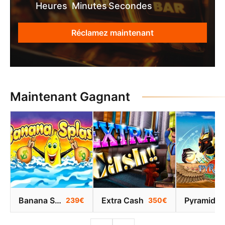
Heures
Minutes
Secondes
Réclamez maintenant
Maintenant Gagnant
Banana Splash
Extra Cash
239€
350€