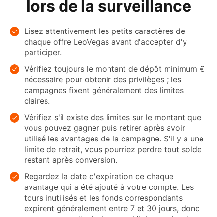
lors de la surveillance
Lisez attentivement les petits caractères de
chaque offre LeoVegas avant d'accepter d'y
participer.
Vérifiez toujours le montant de dépôt minimum €
nécessaire pour obtenir des privilèges ; les
campagnes fixent généralement des limites
claires.
Vérifiez s'il existe des limites sur le montant que
vous pouvez gagner puis retirer après avoir
utilisé les avantages de la campagne. S'il y a une
limite de retrait, vous pourriez perdre tout solde
restant après conversion.
Regardez la date d'expiration de chaque
avantage qui a été ajouté à votre compte. Les
tours inutilisés et les fonds correspondants
expirent généralement entre 7 et 30 jours, donc