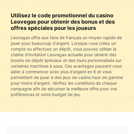
Utilisez le code promotionnel du casino
Leovegas pour obtenir des bonus et des
offres spéciales pour les joueurs
Leovegas offre aux fans de français un moyen rapide de
jouer pour beaucoup d'argent. Lorsque vous créez un
compte ou effectuez un dépôt, vous pouvez utiliser la
chaîne d'invitation Leovegas actuelle pour obtenir des
boosts de dépôt spéciaux et des tours personnalisés sur
certaines machines à sous. Ces avantages peuvent vous
aider à commencer avec plus d'argent en € et vous
permettent de jouer à des jeux de casino haut de gamme
pour moins d'argent. Vérifiez les conditions de chaque
campagne afin de sécuriser la meilleure offre pour vos
préférences et votre budget de jeu.