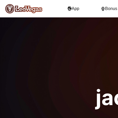
App
Bonus
ja