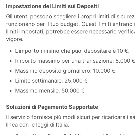
Impostazione dei Limiti sui Depositi
Gli utenti possono scegliere i propri limiti di sicure
funzionano per il tuo budget. Questi limiti entran
limiti impostati, potrebbe essere necessario verifi
vigore.
L'importo minimo che puoi depositare è 10 €.
Importo massimo per una transazione: 5.000 
Massimo deposito giornaliero: 10.000 €
Limite settimanale: 25.000 €
Massimo mensile: 50.000 €
Soluzioni di Pagamento Supportate
Il servizio fornisce più modi sicuri per ricaricare i 
linea con le leggi di Italia.