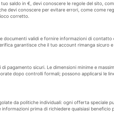
tuo saldo in €, devi conoscere le regole del sito, co
he devi conoscere per evitare errori, come come regist
gioco corretto.
ocumenti validi e fornire informazioni di contatto corr
verifica garantisce che il tuo account rimanga sicuro 
di di pagamento sicuri. Le dimensioni minime e massime
rate dopo controlli formali; possono applicarsi le line
olate da politiche individuali: ogni offerta speciale pu
e informazioni prima di richiedere qualsiasi beneficio 