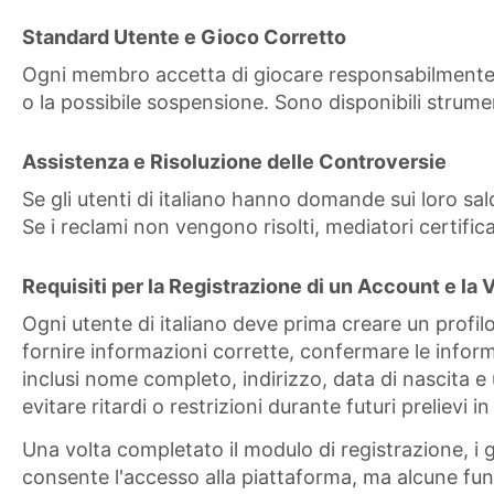
Standard Utente e Gioco Corretto
Ogni membro accetta di giocare responsabilmente, se
o la possibile sospensione. Sono disponibili strume
Assistenza e Risoluzione delle Controversie
Se gli utenti di italiano hanno domande sui loro sald
Se i reclami non vengono risolti, mediatori certifica
Requisiti per la Registrazione di un Account e la 
Ogni utente di italiano deve prima creare un profilo
fornire informazioni corrette, confermare le informa
inclusi nome completo, indirizzo, data di nascita 
evitare ritardi o restrizioni durante futuri prelievi in
Una volta completato il modulo di registrazione, i
consente l'accesso alla piattaforma, ma alcune fun