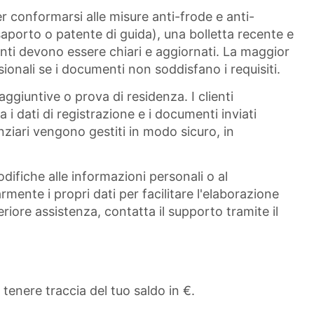
per conformarsi alle misure anti-frode e anti-
saporto o patente di guida), una bolletta recente e
nti devono essere chiari e aggiornati. La maggior
sionali se i documenti non soddisfano i requisiti.
aggiuntive o prova di residenza. I clienti
 i dati di registrazione e i documenti inviati
nziari vengono gestiti in modo sicuro, in
ifiche alle informazioni personali o al
rmente i propri dati per facilitare l'elaborazione
lteriore assistenza, contatta il supporto tramite il
 tenere traccia del tuo saldo in €.