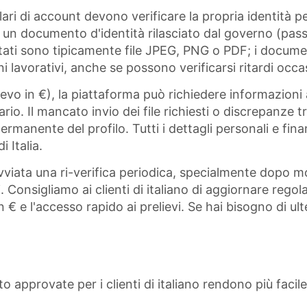
olari di account devono verificare la propria identità 
e un documento d'identità rilasciato dal governo (pas
tati sono tipicamente file JPEG, PNG o PDF; i docume
ni lavorativi, anche se possono verificarsi ritardi occa
ievo in €), la piattaforma può richiedere informazioni 
. Il mancato invio dei file richiesti o discrepanze tra
manente del profilo. Tutti i dettagli personali e fina
 Italia.
viata una ri-verifica periodica, specialmente dopo mod
Consigliamo ai clienti di italiano di aggiornare regola
 in € e l'accesso rapido ai prelievi. Se hai bisogno di u
to approvate per i clienti di italiano rendono più facile