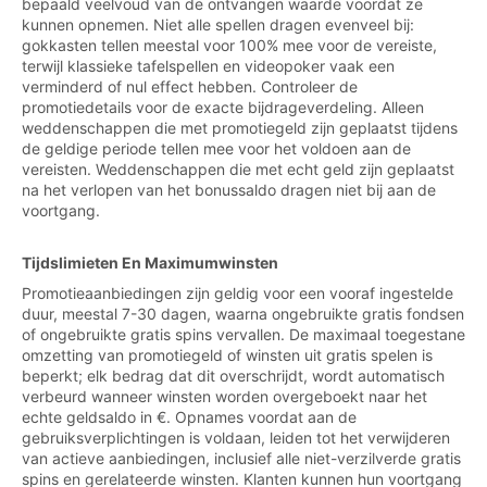
bepaald veelvoud van de ontvangen waarde voordat ze
kunnen opnemen. Niet alle spellen dragen evenveel bij:
gokkasten tellen meestal voor 100% mee voor de vereiste,
terwijl klassieke tafelspellen en videopoker vaak een
verminderd of nul effect hebben. Controleer de
promotiedetails voor de exacte bijdrageverdeling. Alleen
weddenschappen die met promotiegeld zijn geplaatst tijdens
de geldige periode tellen mee voor het voldoen aan de
vereisten. Weddenschappen die met echt geld zijn geplaatst
na het verlopen van het bonussaldo dragen niet bij aan de
voortgang.
Tijdslimieten En Maximumwinsten
Promotieaanbiedingen zijn geldig voor een vooraf ingestelde
duur, meestal 7-30 dagen, waarna ongebruikte gratis fondsen
of ongebruikte gratis spins vervallen. De maximaal toegestane
omzetting van promotiegeld of winsten uit gratis spelen is
beperkt; elk bedrag dat dit overschrijdt, wordt automatisch
verbeurd wanneer winsten worden overgeboekt naar het
echte geldsaldo in €. Opnames voordat aan de
gebruiksverplichtingen is voldaan, leiden tot het verwijderen
van actieve aanbiedingen, inclusief alle niet-verzilverde gratis
spins en gerelateerde winsten. Klanten kunnen hun voortgang