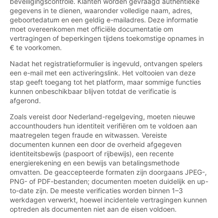
beveiligingscontrole. Klanten worden gevraagd authentieke
gegevens in te dienen, waaronder volledige naam, adres,
geboortedatum en een geldig e-mailadres. Deze informatie
moet overeenkomen met officiële documentatie om
vertragingen of beperkingen tijdens toekomstige opnames in
€ te voorkomen.
Nadat het registratieformulier is ingevuld, ontvangen spelers
een e-mail met een activeringslink. Het voltooien van deze
stap geeft toegang tot het platform, maar sommige functies
kunnen onbeschikbaar blijven totdat de verificatie is
afgerond.
Zoals vereist door Nederland-regelgeving, moeten nieuwe
accounthouders hun identiteit verifiëren om te voldoen aan
maatregelen tegen fraude en witwassen. Vereiste
documenten kunnen een door de overheid afgegeven
identiteitsbewijs (paspoort of rijbewijs), een recente
energierekening en een bewijs van betalingsmethode
omvatten. De geaccepteerde formaten zijn doorgaans JPEG-,
PNG- of PDF-bestanden; documenten moeten duidelijk en up-
to-date zijn. De meeste verificaties worden binnen 1–3
werkdagen verwerkt, hoewel incidentele vertragingen kunnen
optreden als documenten niet aan de eisen voldoen.