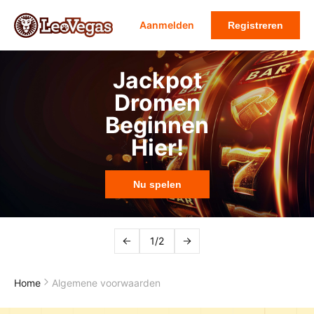
Aanmelden
Registreren
Jackpot
Dromen
Beginnen
Hier!
Nu spelen
1/2
Home
Algemene voorwaarden