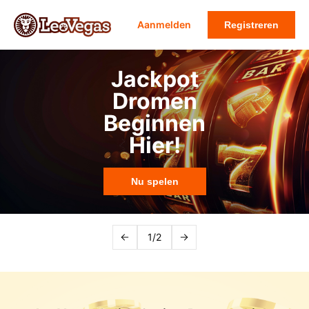
Aanmelden
Registreren
Jackpot
Dromen
Beginnen
Hier!
Nu spelen
1/2