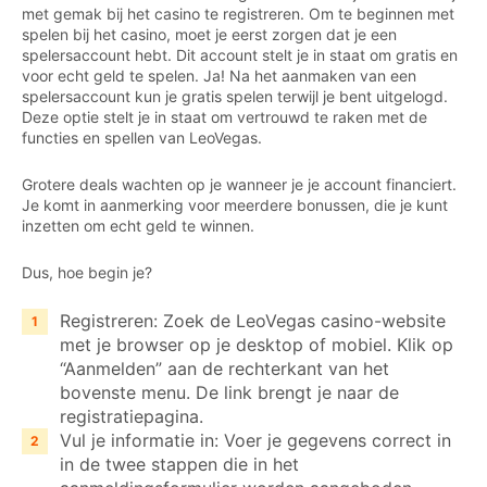
met gemak bij het casino te registreren. Om te beginnen met
spelen bij het casino, moet je eerst zorgen dat je een
spelersaccount hebt. Dit account stelt je in staat om gratis en
voor echt geld te spelen. Ja! Na het aanmaken van een
spelersaccount kun je gratis spelen terwijl je bent uitgelogd.
Deze optie stelt je in staat om vertrouwd te raken met de
functies en spellen van LeoVegas.
Grotere deals wachten op je wanneer je je account financiert.
Je komt in aanmerking voor meerdere bonussen, die je kunt
inzetten om echt geld te winnen.
Dus, hoe begin je?
Registreren: Zoek de LeoVegas casino-website
met je browser op je desktop of mobiel. Klik op
“Aanmelden” aan de rechterkant van het
bovenste menu. De link brengt je naar de
registratiepagina.
Vul je informatie in: Voer je gegevens correct in
in de twee stappen die in het