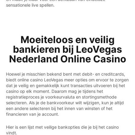
sensationele live spellen.
Moeiteloos en veilig
bankieren bij LeoVegas
Nederland Online Casino
Hoewel je misschien bekend bent met debit- en creditcards,
biedt online casino LeoVegas meer opties om ervoor te zorgen
dat je veilig en gemakkelijk kunt transacties uitvoeren bij het
casino op elk moment. Daarom mag je tijdens het
registratieproces je voorkeurvaluta en stortingsmethode
selecteren. Als je de bankvoorkeur wilt wijzigen, kun je altijd
een andere selecteren bij het innen van winsten of het
financieren van je account.
Hier is een lijst met veilige bankopties die je bij het casino
vindt.