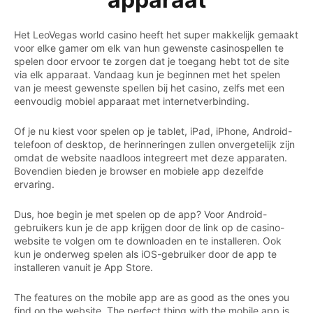
Het LeoVegas world casino heeft het super makkelijk gemaakt
voor elke gamer om elk van hun gewenste casinospellen te
spelen door ervoor te zorgen dat je toegang hebt tot de site
via elk apparaat. Vandaag kun je beginnen met het spelen
van je meest gewenste spellen bij het casino, zelfs met een
eenvoudig mobiel apparaat met internetverbinding.
Of je nu kiest voor spelen op je tablet, iPad, iPhone, Android-
telefoon of desktop, de herinneringen zullen onvergetelijk zijn
omdat de website naadloos integreert met deze apparaten.
Bovendien bieden je browser en mobiele app dezelfde
ervaring.
Dus, hoe begin je met spelen op de app? Voor Android-
gebruikers kun je de app krijgen door de link op de casino-
website te volgen om te downloaden en te installeren. Ook
kun je onderweg spelen als iOS-gebruiker door de app te
installeren vanuit je App Store.
The features on the mobile app are as good as the ones you
find on the website. The perfect thing with the mobile app is