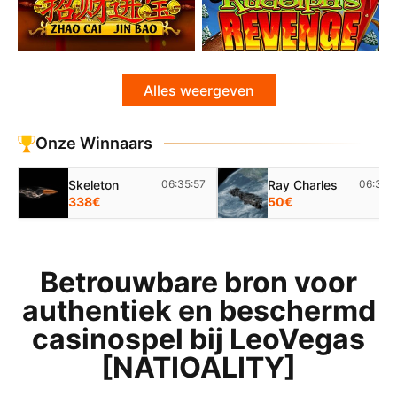
Alles weergeven
Onze Winnaars
Skeleton
06:35:57
Ray Charles
06:35:
338€
50€
Betrouwbare bron voor
authentiek en beschermd
casinospel bij LeoVegas
[NATIOALITY]