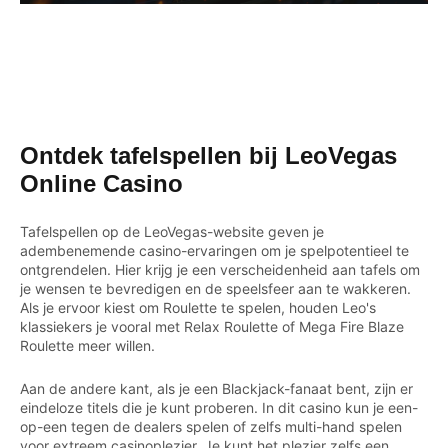
Ontdek tafelspellen bij LeoVegas
Online Casino
Tafelspellen op de LeoVegas-website geven je
adembenemende casino-ervaringen om je spelpotentieel te
ontgrendelen. Hier krijg je een verscheidenheid aan tafels om
je wensen te bevredigen en de speelsfeer aan te wakkeren.
Als je ervoor kiest om Roulette te spelen, houden Leo's
klassiekers je vooral met Relax Roulette of Mega Fire Blaze
Roulette meer willen.
Aan de andere kant, als je een Blackjack-fanaat bent, zijn er
eindeloze titels die je kunt proberen. In dit casino kun je een-
op-een tegen de dealers spelen of zelfs multi-hand spelen
voor extreem casinoplezier. Je kunt het plezier zelfs een