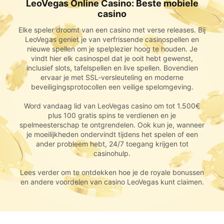
LeoVegas Online Casino: Beste mobiele
casino
Elke speler droomt van een casino met verse releases. Bij
LeoVegas geniet je van verfrissende casinospellen en
nieuwe spellen om je spelplezier hoog te houden. Je
vindt hier elk casinospel dat je ooit hebt gewenst,
inclusief slots, tafelspellen en live spellen. Bovendien
ervaar je met SSL-versleuteling en moderne
beveiligingsprotocollen een veilige spelomgeving.
Word vandaag lid van LeoVegas casino om tot 1.500€
plus 100 gratis spins te verdienen en je
spelmeesterschap te ontgrendelen. Ook kun je, wanneer
je moeilijkheden ondervindt tijdens het spelen of een
ander probleem hebt, 24/7 toegang krijgen tot
casinohulp.
Lees verder om te ontdekken hoe je de royale bonussen
en andere voordelen van casino LeoVegas kunt claimen.