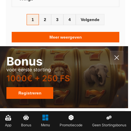
1
2
3
4
Volgende
Meer weergeven
Bonus
voor eerste storting
1000€ + 250 FS
FAQ
Registreren
Hoe registreer ik me bij het digitale
platform van LeoVegas Casino?
App
Bonus
Promotiecode
Geen Stortingsbonus
Menu