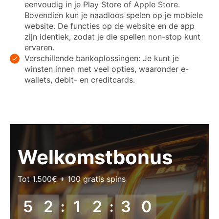
eenvoudig in je Play Store of Apple Store.
Bovendien kun je naadloos spelen op je mobiele
website. De functies op de website en de app
zijn identiek, zodat je die spellen non-stop kunt
ervaren.
Verschillende bankoplossingen: Je kunt je
winsten innen met veel opties, waaronder e-
wallets, debit- en creditcards.
Welkomstbonus
Tot 1.500€ + 100 gratis spins
5
2
1
2
2
8
:
: