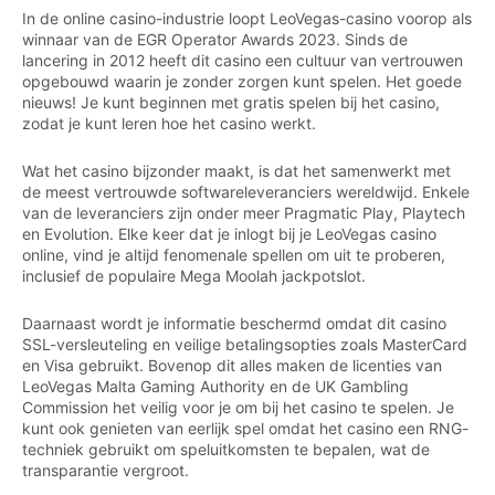
In de online casino-industrie loopt LeoVegas-casino voorop als
winnaar van de EGR Operator Awards 2023. Sinds de
lancering in 2012 heeft dit casino een cultuur van vertrouwen
opgebouwd waarin je zonder zorgen kunt spelen. Het goede
nieuws! Je kunt beginnen met gratis spelen bij het casino,
zodat je kunt leren hoe het casino werkt.
Wat het casino bijzonder maakt, is dat het samenwerkt met
de meest vertrouwde softwareleveranciers wereldwijd. Enkele
van de leveranciers zijn onder meer Pragmatic Play, Playtech
en Evolution. Elke keer dat je inlogt bij je LeoVegas casino
online, vind je altijd fenomenale spellen om uit te proberen,
inclusief de populaire Mega Moolah jackpotslot.
Daarnaast wordt je informatie beschermd omdat dit casino
SSL-versleuteling en veilige betalingsopties zoals MasterCard
en Visa gebruikt. Bovenop dit alles maken de licenties van
LeoVegas Malta Gaming Authority en de UK Gambling
Commission het veilig voor je om bij het casino te spelen. Je
kunt ook genieten van eerlijk spel omdat het casino een RNG-
techniek gebruikt om speluitkomsten te bepalen, wat de
transparantie vergroot.