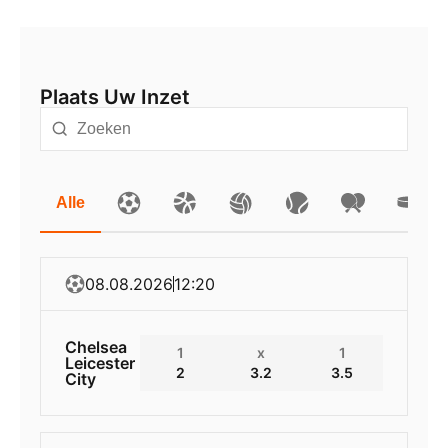
Plaats Uw Inzet
Alle
08.08.2026
12:20
Chelsea
1
x
1
Leicester
2
3.2
3.5
City