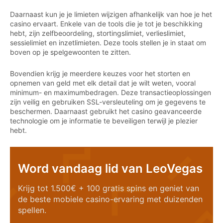
Daarnaast kun je je limieten wijzigen afhankelijk van hoe je het
casino ervaart. Enkele van de tools die je tot je beschikking
hebt, zijn zelfbeoordeling, stortingslimiet, verlieslimiet,
sessielimiet en inzetlimieten. Deze tools stellen je in staat om
boven op je spelgewoonten te zitten.
Bovendien krijg je meerdere keuzes voor het storten en
opnemen van geld met elk detail dat je wilt weten, vooral
minimum- en maximumbedragen. Deze transactieoplossingen
zijn veilig en gebruiken SSL-versleuteling om je gegevens te
beschermen. Daarnaast gebruikt het casino geavanceerde
technologie om je informatie te beveiligen terwijl je plezier
hebt.
Word vandaag lid van LeoVegas
Krijg tot 1.500€ + 100 gratis spins en geniet van
de beste mobiele casino-ervaring met duizenden
spellen.