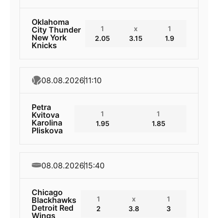
Oklahoma
1
x
1
City Thunder
New York
2.05
3.15
1.9
Knicks
08.08.2026
11:10
Petra
1
1
Kvitova
Karolina
1.95
1.85
Pliskova
08.08.2026
15:40
Chicago
1
x
1
Blackhawks
Detroit Red
2
3.8
3
Wings