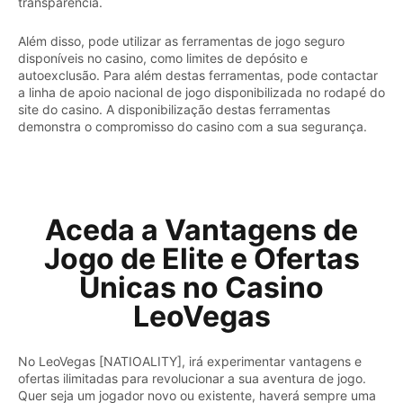
transparência.
Além disso, pode utilizar as ferramentas de jogo seguro
disponíveis no casino, como limites de depósito e
autoexclusão. Para além destas ferramentas, pode contactar
a linha de apoio nacional de jogo disponibilizada no rodapé do
site do casino. A disponibilização destas ferramentas
demonstra o compromisso do casino com a sua segurança.
Aceda a Vantagens de
Jogo de Elite e Ofertas
Únicas no Casino
LeoVegas
No LeoVegas [NATIOALITY], irá experimentar vantagens e
ofertas ilimitadas para revolucionar a sua aventura de jogo.
Quer seja um jogador novo ou existente, haverá sempre uma