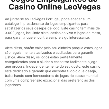
Casino Online LeoVegas
Ao juntar-se ao LeoVegas Portugal, pode aceder a um
catálogo impressionante de jogos empolgantes para
satisfazer os seus desejos de jogo. Este casino tem mais de
3.000 jogos, incluindo slots, casino ao vivo e jogos de mesa,
para garantir que encontra sempre algo interessante.
Além disso, obtém valor pelo seu dinheiro porque estes jogos
são regularmente atualizados e auditados para garantir
justiça. Além disso, os jogos estão perfeitamente
categorizados para o ajudar a encontrar facilmente o jogo
que procura. Independentemente do seu gosto, este casino
está dedicado a garantir que encontra tudo o que deseja,
trabalhando com fornecedores de jogos de classe mundial
com uma compreensão excecional das preferências dos
jogadores.