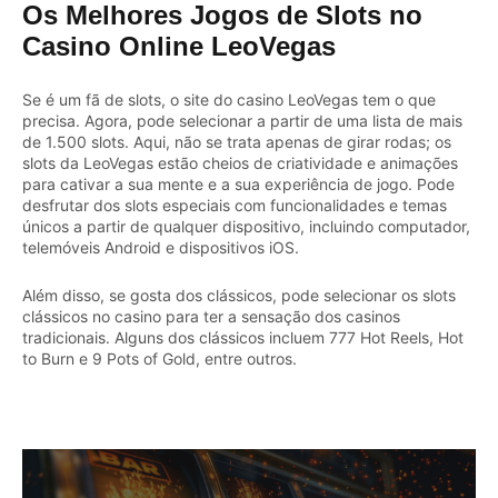
Os Melhores Jogos de Slots no
Casino Online LeoVegas
Se é um fã de slots, o site do casino LeoVegas tem o que
precisa. Agora, pode selecionar a partir de uma lista de mais
de 1.500 slots. Aqui, não se trata apenas de girar rodas; os
slots da LeoVegas estão cheios de criatividade e animações
para cativar a sua mente e a sua experiência de jogo. Pode
desfrutar dos slots especiais com funcionalidades e temas
únicos a partir de qualquer dispositivo, incluindo computador,
telemóveis Android e dispositivos iOS.
Além disso, se gosta dos clássicos, pode selecionar os slots
clássicos no casino para ter a sensação dos casinos
tradicionais. Alguns dos clássicos incluem 777 Hot Reels, Hot
to Burn e 9 Pots of Gold, entre outros.