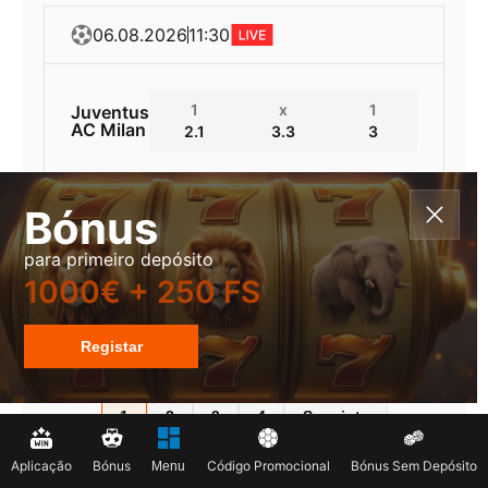
06.08.2026
11:30
1
x
1
Juventus
AC Milan
2.1
3.3
3
Bónus
06.08.2026
17:50
para primeiro depósito
1000€ + 250 FS
Rafael
1
1
Nadal
Dominic
1.5
2.5
Thiem
Registar
1
2
3
4
Seguinte
Aplicação
Bónus
Código Promocional
Bónus Sem Depósito
Menu
Ver Mais