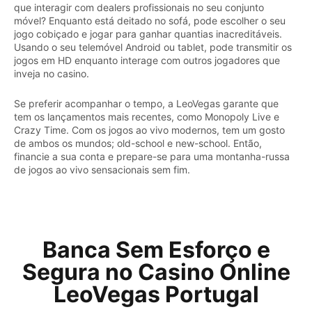
que interagir com dealers profissionais no seu conjunto
móvel? Enquanto está deitado no sofá, pode escolher o seu
jogo cobiçado e jogar para ganhar quantias inacreditáveis.
Usando o seu telemóvel Android ou tablet, pode transmitir os
jogos em HD enquanto interage com outros jogadores que
inveja no casino.
Se preferir acompanhar o tempo, a LeoVegas garante que
tem os lançamentos mais recentes, como Monopoly Live e
Crazy Time. Com os jogos ao vivo modernos, tem um gosto
de ambos os mundos; old-school e new-school. Então,
financie a sua conta e prepare-se para uma montanha-russa
de jogos ao vivo sensacionais sem fim.
Banca Sem Esforço e
Segura no Casino Online
LeoVegas Portugal