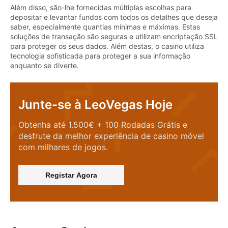
Além disso, são-lhe fornecidas múltiplas escolhas para
depositar e levantar fundos com todos os detalhes que deseja
saber, especialmente quantias mínimas e máximas. Estas
soluções de transação são seguras e utilizam encriptação SSL
para proteger os seus dados. Além destas, o casino utiliza
tecnologia sofisticada para proteger a sua informação
enquanto se diverte.
Junte-se à LeoVegas Hoje
Obtenha até 1.500€ + 100 Rodadas Grátis e
desfrute da melhor experiência de casino móvel
com milhares de jogos.
Registar Agora