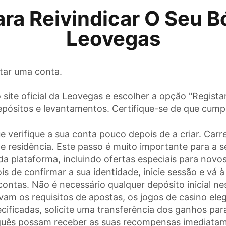
ara Reivindicar O Seu 
Leovegas
star uma conta.
 site oficial da Leovegas e escolher a opção "Regist
sitos e levantamentos. Certifique-se de que cumpre t
ue verifique a sua conta pouco depois de a criar. 
de residência. Este passo é muito importante para a 
 da plataforma, incluindo ofertas especiais para novos
s de confirmar a sua identidade, inicie sessão e vá 
contas. Não é necessário qualquer depósito inicial n
vam os requisitos de apostas, os jogos de casino el
ecificadas, solicite uma transferência dos ganhos pa
tuguês possam receber as suas recompensas imediata