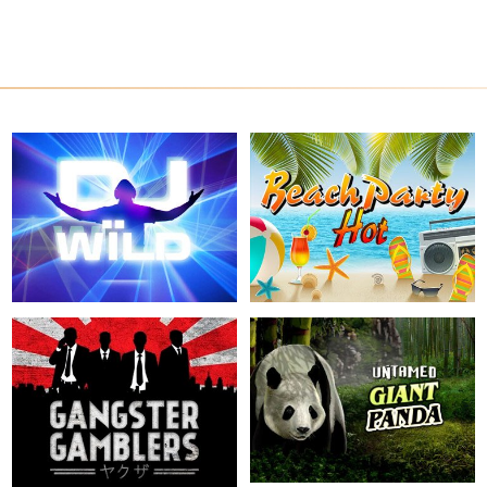
ovegas
pósito
s
rta
pósito: Guia Para português