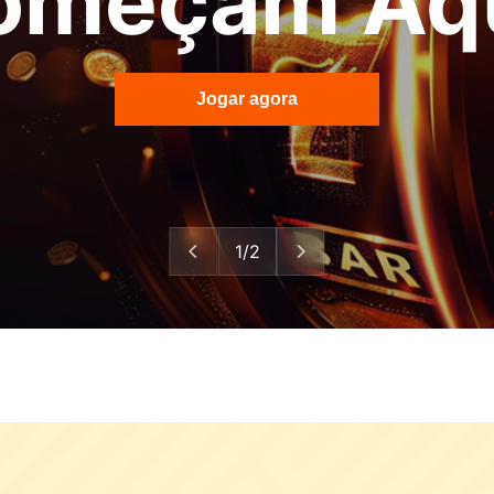
omeçam Aqu
Jogar agora
1/2