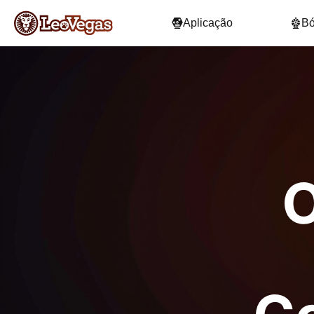
Aplicação
B
O