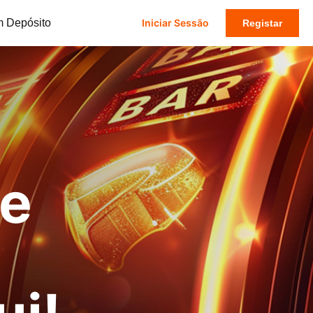
 Depósito
Iniciar Sessão
Registar
de