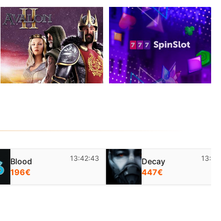
13:42:54
13:42
Sir Shove
Blood
415€
196€