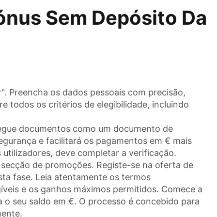
Bónus Sem Depósito Da
ar". Preencha os dados pessoais com precisão,
odos os critérios de elegibilidade, incluindo
Carregue documentos como um documento de
segurança e facilitará os pagamentos em € mais
 utilizadores, deve completar a verificação.
à secção de promoções. Registe-se na oferta de
esta fase. Leia atentamente os termos
egíveis e os ganhos máximos permitidos. Comece a
ra o seu saldo em €. O processo é concebido para
mente.