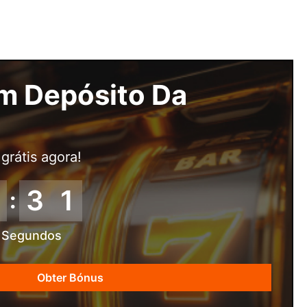
m Depósito Da
grátis agora!
2
9
:
Segundos
Obter Bónus