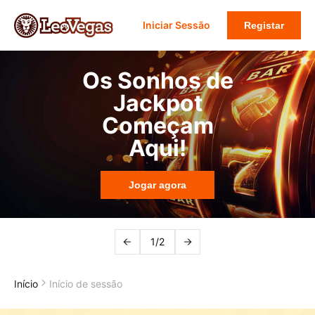
Iniciar Sessão
Registar
Os Sonhos de
Jackpot
Começam
Aqui!
Jogar agora
1/2
Início
Início de sessão