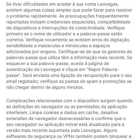
Se tiver dificuldades em aceder à sua conta Leovegas,
existem algumas coisas simples que pode fazer para resolver
o problema rapidamente. As preocupações frequentemente
reportadas incluem credenciais esquecidas, compatibilidade
de dispositivos e interrupções de conectividade. Verifique
primeiro se o nome de utilizador e a palavra-passe estão
corretos. Verifique novamente se existem erros de digitação,
sensibilidade a maiúsculas e minúsculas e espaços
adicionados por engano. Certifique-se de que os gestores de
palavras-passe que utiliza têm a informação mais recente. Se
esquecer a sua palavra-passe, aceda à página de
autenticação da Leovegas e clique em "Repor Palavra-
passe". Será enviada uma ligação de recuperação para o seu
email registado; verifique as pastas de spam e promoções se
não chegar dentro de alguns minutos.
Complicações relacionadas com o dispositivo surgem quando
as definições do navegador ou as permissões da aplicação
interferem. Limpe cookies e dados em cache, desative
extensões de navegador desnecessárias e confirme que o
seu navegador ou aplicação móvel está atualizado para a
versão mais recente suportada pela Leovegas. Alguns
softwares de segurança ou VPNs também podem bloquear a