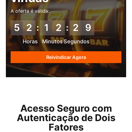
A oferta é válida:
5
2
1
2
2
8
:
:
Horas
Minutos
Segundos
Reivindicar Agora
Acesso Seguro com
Autenticação de Dois
Fatores