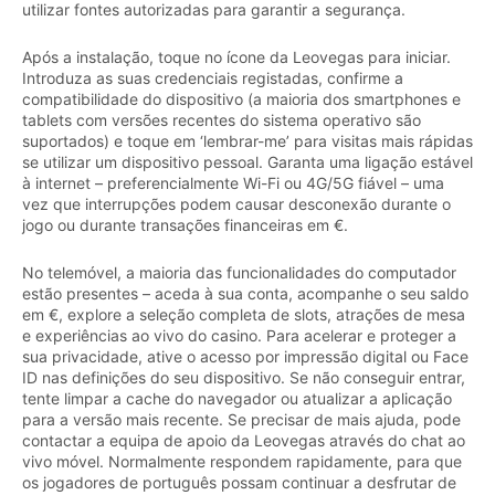
utilizar fontes autorizadas para garantir a segurança.
Após a instalação, toque no ícone da Leovegas para iniciar.
Introduza as suas credenciais registadas, confirme a
compatibilidade do dispositivo (a maioria dos smartphones e
tablets com versões recentes do sistema operativo são
suportados) e toque em ‘lembrar-me’ para visitas mais rápidas
se utilizar um dispositivo pessoal. Garanta uma ligação estável
à internet – preferencialmente Wi-Fi ou 4G/5G fiável – uma
vez que interrupções podem causar desconexão durante o
jogo ou durante transações financeiras em €.
No telemóvel, a maioria das funcionalidades do computador
estão presentes – aceda à sua conta, acompanhe o seu saldo
em €, explore a seleção completa de slots, atrações de mesa
e experiências ao vivo do casino. Para acelerar e proteger a
sua privacidade, ative o acesso por impressão digital ou Face
ID nas definições do seu dispositivo. Se não conseguir entrar,
tente limpar a cache do navegador ou atualizar a aplicação
para a versão mais recente. Se precisar de mais ajuda, pode
contactar a equipa de apoio da Leovegas através do chat ao
vivo móvel. Normalmente respondem rapidamente, para que
os jogadores de português possam continuar a desfrutar de