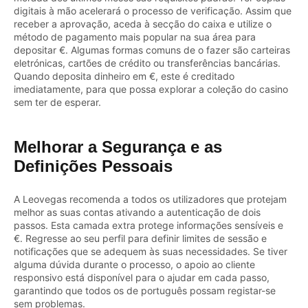
digitais à mão acelerará o processo de verificação. Assim que
receber a aprovação, aceda à secção do caixa e utilize o
método de pagamento mais popular na sua área para
depositar €. Algumas formas comuns de o fazer são carteiras
eletrónicas, cartões de crédito ou transferências bancárias.
Quando deposita dinheiro em €, este é creditado
imediatamente, para que possa explorar a coleção do casino
sem ter de esperar.
Melhorar a Segurança e as
Definições Pessoais
A Leovegas recomenda a todos os utilizadores que protejam
melhor as suas contas ativando a autenticação de dois
passos. Esta camada extra protege informações sensíveis e
€. Regresse ao seu perfil para definir limites de sessão e
notificações que se adequem às suas necessidades. Se tiver
alguma dúvida durante o processo, o apoio ao cliente
responsivo está disponível para o ajudar em cada passo,
garantindo que todos os de português possam registar-se
sem problemas.