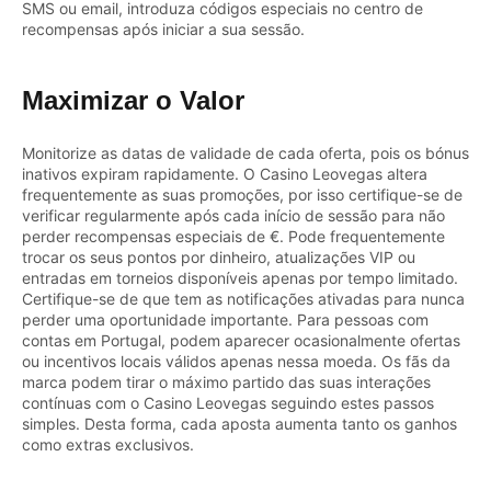
SMS ou email, introduza códigos especiais no centro de
recompensas após iniciar a sua sessão.
Maximizar o Valor
Monitorize as datas de validade de cada oferta, pois os bónus
inativos expiram rapidamente. O Casino Leovegas altera
frequentemente as suas promoções, por isso certifique-se de
verificar regularmente após cada início de sessão para não
perder recompensas especiais de €. Pode frequentemente
trocar os seus pontos por dinheiro, atualizações VIP ou
entradas em torneios disponíveis apenas por tempo limitado.
Certifique-se de que tem as notificações ativadas para nunca
perder uma oportunidade importante. Para pessoas com
contas em Portugal, podem aparecer ocasionalmente ofertas
ou incentivos locais válidos apenas nessa moeda. Os fãs da
marca podem tirar o máximo partido das suas interações
contínuas com o Casino Leovegas seguindo estes passos
simples. Desta forma, cada aposta aumenta tanto os ganhos
como extras exclusivos.