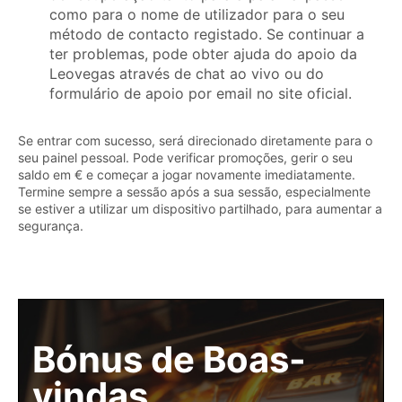
como para o nome de utilizador para o seu
método de contacto registado. Se continuar a
ter problemas, pode obter ajuda do apoio da
Leovegas através de chat ao vivo ou do
formulário de apoio por email no site oficial.
Se entrar com sucesso, será direcionado diretamente para o
seu painel pessoal. Pode verificar promoções, gerir o seu
saldo em € e começar a jogar novamente imediatamente.
Termine sempre a sessão após a sua sessão, especialmente
se estiver a utilizar um dispositivo partilhado, para aumentar a
segurança.
Bónus de Boas-
vindas