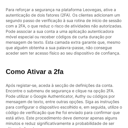
Para reforçar a segurança na plataforma Leovegas, ative a
autenticação de dois fatores (2FA). Os clientes adicionam um
segundo passo de verificação à sua rotina de início de sessão
com a 2FA, o que reduz o risco de atividades não autorizadas.
Pode associar a sua conta a uma aplicação autenticadora
móvel especial ou receber códigos de curta duração por
mensagem de texto. Esta camada extra garante que, mesmo
que alguém obtenha a sua palavra-passe, não consegue
aceder sem ter acesso físico ao seu dispositivo de confiança.
Como Ativar a 2fa
Após registar-se, aceda à secção de definições da conta.
Encontre o submenu de segurança e clique na opção 2FA.
Pode utilizar o Google Authenticator, Authy ou códigos por
mensagem de texto, entre outras opções. Siga as instruções
para configurar o dispositivo escolhido e, em seguida, utilize o
código de verificação que lhe foi enviado para confirmar que
está ativo. Este procedimento deve demorar apenas alguns
minutos e reduz significativamente a probabilidade de ser