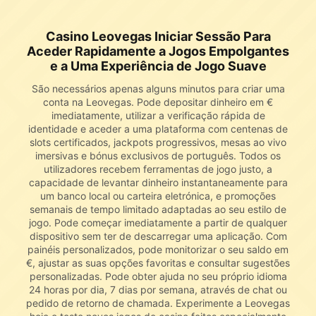
Casino Leovegas Iniciar Sessão Para
Aceder Rapidamente a Jogos Empolgantes
e a Uma Experiência de Jogo Suave
São necessários apenas alguns minutos para criar uma
conta na Leovegas. Pode depositar dinheiro em €
imediatamente, utilizar a verificação rápida de
identidade e aceder a uma plataforma com centenas de
slots certificados, jackpots progressivos, mesas ao vivo
imersivas e bónus exclusivos de português. Todos os
utilizadores recebem ferramentas de jogo justo, a
capacidade de levantar dinheiro instantaneamente para
um banco local ou carteira eletrónica, e promoções
semanais de tempo limitado adaptadas ao seu estilo de
jogo. Pode começar imediatamente a partir de qualquer
dispositivo sem ter de descarregar uma aplicação. Com
painéis personalizados, pode monitorizar o seu saldo em
€, ajustar as suas opções favoritas e consultar sugestões
personalizadas. Pode obter ajuda no seu próprio idioma
24 horas por dia, 7 dias por semana, através de chat ou
pedido de retorno de chamada. Experimente a Leovegas