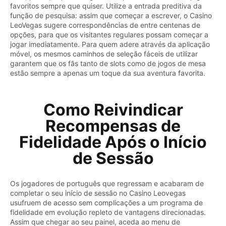
favoritos sempre que quiser. Utilize a entrada preditiva da
função de pesquisa: assim que começar a escrever, o Casino
LeoVegas sugere correspondências de entre centenas de
opções, para que os visitantes regulares possam começar a
jogar imediatamente. Para quem adere através da aplicação
móvel, os mesmos caminhos de seleção fáceis de utilizar
garantem que os fãs tanto de slots como de jogos de mesa
estão sempre a apenas um toque da sua aventura favorita.
Como Reivindicar
Recompensas de
Fidelidade Após o Início
de Sessão
Os jogadores de português que regressam e acabaram de
completar o seu início de sessão no Casino Leovegas
usufruem de acesso sem complicações a um programa de
fidelidade em evolução repleto de vantagens direcionadas.
Assim que chegar ao seu painel, aceda ao menu de