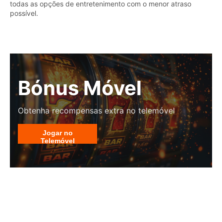
todas as opções de entretenimento com o menor atraso
possível.
Bónus Móvel
Obtenha recompensas extra no telemóvel
Jogar no
Telemóvel