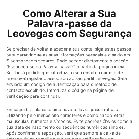
Como Alterar a Sua
Palavra-passe da
Leovegas com Segurança
Se precisar de voltar a aceder à sua conta, siga estes passos
para garantir que as suas informações pessoais e o saldo em
€ permanecem seguros. Pode aceder diretamente à secção
"Esqueceu-se da Palavra-passe?" a partir da página inicial.
Ser-lhe-á pedido que introduza o seu email ou número de
telemóvel registado associado ao seu perfil Leovegas. Será
enviado um código de autenticação para o método de
contacto escolhido. Introduza o código na página de
verificação para continuar.
Em seguida, selecione uma nova palavra-passe robusta,
utilizando pelo menos oito caracteres e combinando letras
maiúsculas, números e símbolos. Evite padrões óbvios como a
sua data de nascimento ou sequências numéricas simples.
Após confirmar a reposição, verifique sempre a caixa de
entrada do seu email de registo para notificações de