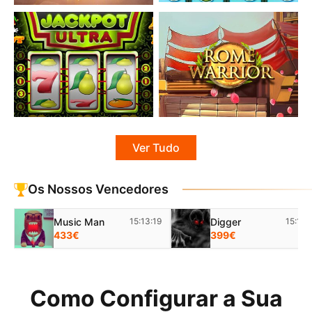
Ver Tudo
Os Nossos Vencedores
Music Man
15:13:19
Digger
15:13:
433€
399€
Como Configurar a Sua