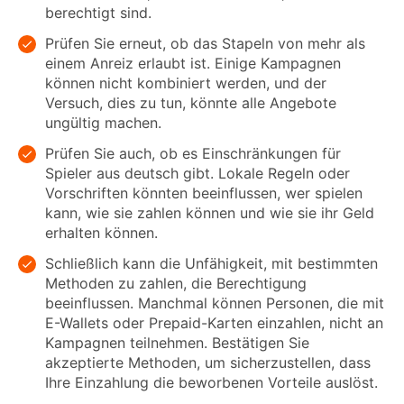
berechtigt sind.
Prüfen Sie erneut, ob das Stapeln von mehr als
einem Anreiz erlaubt ist. Einige Kampagnen
können nicht kombiniert werden, und der
Versuch, dies zu tun, könnte alle Angebote
ungültig machen.
Prüfen Sie auch, ob es Einschränkungen für
Spieler aus deutsch gibt. Lokale Regeln oder
Vorschriften könnten beeinflussen, wer spielen
kann, wie sie zahlen können und wie sie ihr Geld
erhalten können.
Schließlich kann die Unfähigkeit, mit bestimmten
Methoden zu zahlen, die Berechtigung
beeinflussen. Manchmal können Personen, die mit
E-Wallets oder Prepaid-Karten einzahlen, nicht an
Kampagnen teilnehmen. Bestätigen Sie
akzeptierte Methoden, um sicherzustellen, dass
Ihre Einzahlung die beworbenen Vorteile auslöst.