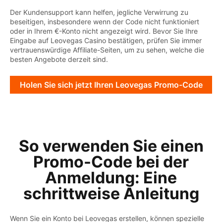
Der Kundensupport kann helfen, jegliche Verwirrung zu
beseitigen, insbesondere wenn der Code nicht funktioniert
oder in Ihrem €-Konto nicht angezeigt wird. Bevor Sie Ihre
Eingabe auf Leovegas Casino bestätigen, prüfen Sie immer
vertrauenswürdige Affiliate-Seiten, um zu sehen, welche die
besten Angebote derzeit sind.
Holen Sie sich jetzt Ihren Leovegas Promo-Code
So verwenden Sie einen
Promo-Code bei der
Anmeldung: Eine
schrittweise Anleitung
Wenn Sie ein Konto bei Leovegas erstellen, können spezielle