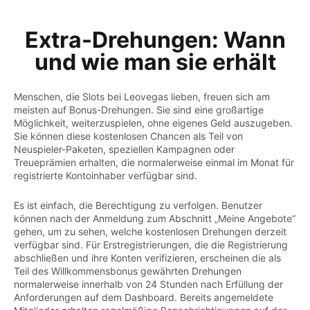
Extra-Drehungen: Wann
und wie man sie erhält
Menschen, die Slots bei Leovegas lieben, freuen sich am
meisten auf Bonus-Drehungen. Sie sind eine großartige
Möglichkeit, weiterzuspielen, ohne eigenes Geld auszugeben.
Sie können diese kostenlosen Chancen als Teil von
Neuspieler-Paketen, speziellen Kampagnen oder
Treueprämien erhalten, die normalerweise einmal im Monat für
registrierte Kontoinhaber verfügbar sind.
Es ist einfach, die Berechtigung zu verfolgen. Benutzer
können nach der Anmeldung zum Abschnitt „Meine Angebote“
gehen, um zu sehen, welche kostenlosen Drehungen derzeit
verfügbar sind. Für Erstregistrierungen, die die Registrierung
abschließen und ihre Konten verifizieren, erscheinen die als
Teil des Willkommensbonus gewährten Drehungen
normalerweise innerhalb von 24 Stunden nach Erfüllung der
Anforderungen auf dem Dashboard. Bereits angemeldete