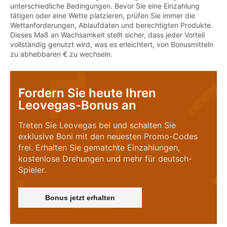
unterschiedliche Bedingungen. Bevor Sie eine Einzahlung
tätigen oder eine Wette platzieren, prüfen Sie immer die
Wettanforderungen, Ablaufdaten und berechtigten Produkte.
Dieses Maß an Wachsamkeit stellt sicher, dass jeder Vorteil
vollständig genutzt wird, was es erleichtert, von Bonusmitteln
zu abhebbaren € zu wechseln.
Fordern Sie heute Ihren
Leovegas-Bonus an
Treten Sie Leovegas bei und schalten Sie
exklusive Boni mit den neuesten Promo-Codes
frei. Erhalten Sie gematchte Einzahlungen,
kostenlose Drehungen und mehr für deutsch-
Spieler.
Bonus jetzt erhalten