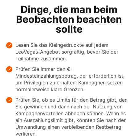
Dinge, die man beim
Beobachten beachten
sollte
Lesen Sie das Kleingedruckte auf jedem
LeoVegas-Angebot sorgfältig, bevor Sie der
Teilnahme zustimmen.
Prüfen Sie immer den €-
Mindesteinzahlungsbetrag, der erforderlich ist,
um Privilegien zu erhalten; Kampagnen setzen
normalerweise klare Grenzen.
Prüfen Sie, ob es Limits für den Betrag gibt, den
Sie gewinnen und dann nach der Nutzung von
Kampagnenvorteilen abheben können. Wenn es
ein Auszahlungslimit gibt, könnten Sie nach der
Umwandlung einen verbleibenden Restbetrag
verlieren.