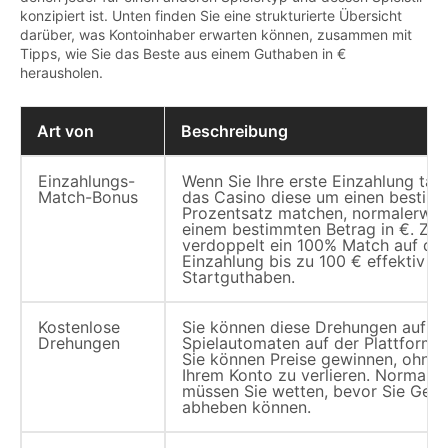
konzipiert ist. Unten finden Sie eine strukturierte Übersicht
darüber, was Kontoinhaber erwarten können, zusammen mit
Tipps, wie Sie das Beste aus einem Guthaben in €
herausholen.
Art von
Beschreibung
Einzahlungs-
Wenn Sie Ihre erste Einzahlung tät
Match-Bonus
das Casino diese um einen bestim
Prozentsatz matchen, normalerweis
einem bestimmten Betrag in €. Zum
verdoppelt ein 100% Match auf die
Einzahlung bis zu 100 € effektiv Ih
Startguthaben.
Kostenlose
Sie können diese Drehungen auf b
Drehungen
Spielautomaten auf der Plattform 
Sie können Preise gewinnen, ohne 
Ihrem Konto zu verlieren. Normale
müssen Sie wetten, bevor Sie Geld
abheben können.