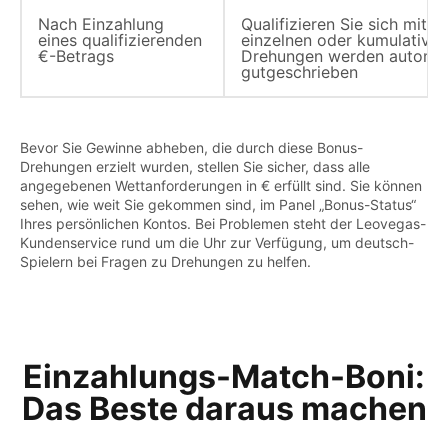
Nach Einzahlung
Qualifizieren Sie sich mit ei
eines qualifizierenden
einzelnen oder kumulativen
€-Betrags
Drehungen werden automat
gutgeschrieben
Bevor Sie Gewinne abheben, die durch diese Bonus-
Drehungen erzielt wurden, stellen Sie sicher, dass alle
angegebenen Wettanforderungen in € erfüllt sind. Sie können
sehen, wie weit Sie gekommen sind, im Panel „Bonus-Status“
Ihres persönlichen Kontos. Bei Problemen steht der Leovegas-
Kundenservice rund um die Uhr zur Verfügung, um deutsch-
Spielern bei Fragen zu Drehungen zu helfen.
Einzahlungs-Match-Boni:
Das Beste daraus machen