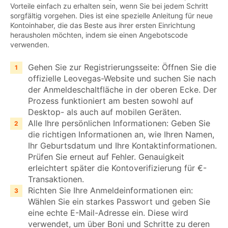
Vorteile einfach zu erhalten sein, wenn Sie bei jedem Schritt
sorgfältig vorgehen. Dies ist eine spezielle Anleitung für neue
Kontoinhaber, die das Beste aus ihrer ersten Einrichtung
herausholen möchten, indem sie einen Angebotscode
verwenden.
Gehen Sie zur Registrierungsseite: Öffnen Sie die
offizielle Leovegas-Website und suchen Sie nach
der Anmeldeschaltfläche in der oberen Ecke. Der
Prozess funktioniert am besten sowohl auf
Desktop- als auch auf mobilen Geräten.
Alle Ihre persönlichen Informationen: Geben Sie
die richtigen Informationen an, wie Ihren Namen,
Ihr Geburtsdatum und Ihre Kontaktinformationen.
Prüfen Sie erneut auf Fehler. Genauigkeit
erleichtert später die Kontoverifizierung für €-
Transaktionen.
Richten Sie Ihre Anmeldeinformationen ein:
Wählen Sie ein starkes Passwort und geben Sie
eine echte E-Mail-Adresse ein. Diese wird
verwendet, um über Boni und Schritte zu deren