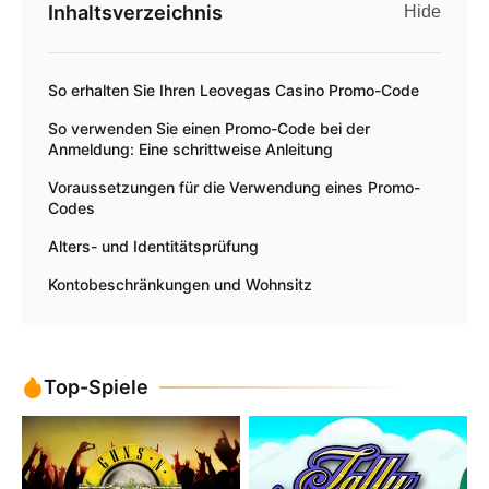
Inhaltsverzeichnis
Hide
So erhalten Sie Ihren Leovegas Casino Promo-Code
So verwenden Sie einen Promo-Code bei der
Anmeldung: Eine schrittweise Anleitung
Voraussetzungen für die Verwendung eines Promo-
Codes
Alters- und Identitätsprüfung
Kontobeschränkungen und Wohnsitz
Verstehen der angebotenen Belohnungsarten
Extra-Drehungen: Wann und wie man sie erhält
Top-Spiele
Einzahlungs-Match-Boni: Das Beste daraus machen
Bedingungen verstehen, um den größtmöglichen Wert
zu erhalten