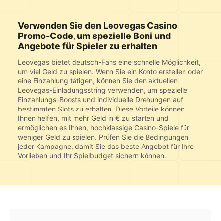
Verwenden Sie den Leovegas Casino
Promo-Code, um spezielle Boni und
Angebote für Spieler zu erhalten
Leovegas bietet deutsch-Fans eine schnelle Möglichkeit,
um viel Geld zu spielen. Wenn Sie ein Konto erstellen oder
eine Einzahlung tätigen, können Sie den aktuellen
Leovegas-Einladungsstring verwenden, um spezielle
Einzahlungs-Boosts und individuelle Drehungen auf
bestimmten Slots zu erhalten. Diese Vorteile können
Ihnen helfen, mit mehr Geld in € zu starten und
ermöglichen es Ihnen, hochklassige Casino-Spiele für
weniger Geld zu spielen. Prüfen Sie die Bedingungen
jeder Kampagne, damit Sie das beste Angebot für Ihre
Vorlieben und Ihr Spielbudget sichern können.