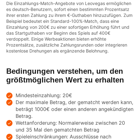
Die Einzahlungs-Match-Angebote von Leovegas ermöglichen
es deutsch-Benutzern, sofort einen bestimmten Prozentsatz
ihrer ersten Zahlung zu ihrem €-Guthaben hinzuzufügen. Zum
Beispiel bedeutet ein Standard-100%-Match, dass eine
Einzahlung von 200€ zu einer sofortigen Erhöhung führt und
das Startguthaben vor Beginn des Spiels auf 400€
verdoppelt. Einige Werbeaktionen bieten erhöhte
Prozentsätze, zusätzliche Zahlungsrunden oder integrieren
kostenlose Drehungen als ergänzende Belohnung.
Bedingungen verstehen, um den
größtmöglichen Wert zu erhalten
Mindesteinzahlung: 20€
Der maximale Betrag, der gematcht werden kann,
beträgt 1000€ oder einen anderen angekündigten
Betrag.
Wettanforderung: Normalerweise zwischen 20
und 35 Mal den gematchten Betrag
Spieleinschränkungen: Ausschlüsse nach