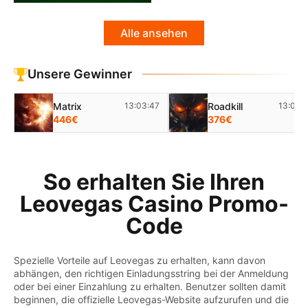
Alle ansehen
Unsere Gewinner
Matrix
13:03:47
Roadkill
13:03:
446€
376€
So erhalten Sie Ihren
Leovegas Casino Promo-
Code
Spezielle Vorteile auf Leovegas zu erhalten, kann davon
abhängen, den richtigen Einladungsstring bei der Anmeldung
oder bei einer Einzahlung zu erhalten. Benutzer sollten damit
beginnen, die offizielle Leovegas-Website aufzurufen und die