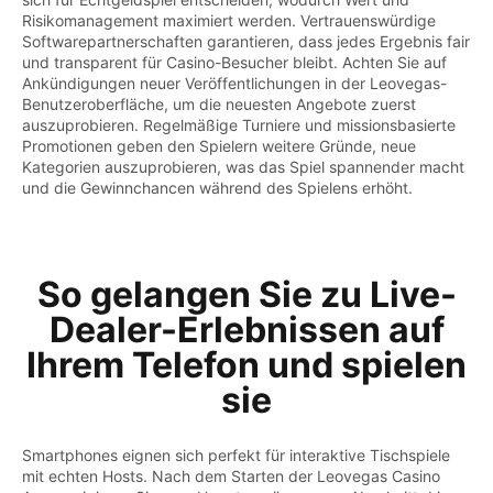
Risikomanagement maximiert werden. Vertrauenswürdige
Softwarepartnerschaften garantieren, dass jedes Ergebnis fair
und transparent für Casino-Besucher bleibt. Achten Sie auf
Ankündigungen neuer Veröffentlichungen in der Leovegas-
Benutzeroberfläche, um die neuesten Angebote zuerst
auszuprobieren. Regelmäßige Turniere und missionsbasierte
Promotionen geben den Spielern weitere Gründe, neue
Kategorien auszuprobieren, was das Spiel spannender macht
und die Gewinnchancen während des Spielens erhöht.
So gelangen Sie zu Live-
Dealer-Erlebnissen auf
Ihrem Telefon und spielen
sie
Smartphones eignen sich perfekt für interaktive Tischspiele
mit echten Hosts. Nach dem Starten der Leovegas Casino