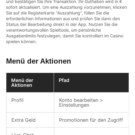
und bestätigen Sie Ihre Transaktion. Ihr Guthaben wird in €
sofort aktualisiert. Um eine Auszahlung vorzunehmen, klicken
Sie auf die Registerkarte "Auszahlung", füllen Sie die
erforderlichen Informationen aus und prüfen Sie dann den
Status der Bearbeitung direkt in der App. Nutzen Sie die
verantwortungsvollen Spieltools, um persönliche
Ausgabenlimits festzulegen, damit Sie kontrolliert im Casino
spielen können.
Menü der Aktionen
Menü der
Pfad
Aktionen
Profil
Konto bearbeiten >
Einstellungen
Extra Geld
Promotionen für den Zugriff
Live-Chat-