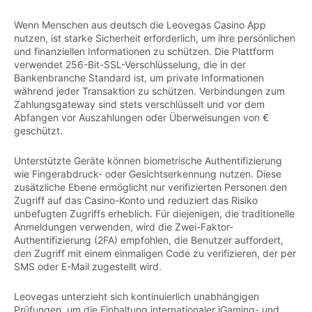
Wenn Menschen aus deutsch die Leovegas Casino App
nutzen, ist starke Sicherheit erforderlich, um ihre persönlichen
und finanziellen Informationen zu schützen. Die Plattform
verwendet 256-Bit-SSL-Verschlüsselung, die in der
Bankenbranche Standard ist, um private Informationen
während jeder Transaktion zu schützen. Verbindungen zum
Zahlungsgateway sind stets verschlüsselt und vor dem
Abfangen vor Auszahlungen oder Überweisungen von €
geschützt.
Unterstützte Geräte können biometrische Authentifizierung
wie Fingerabdruck- oder Gesichtserkennung nutzen. Diese
zusätzliche Ebene ermöglicht nur verifizierten Personen den
Zugriff auf das Casino-Konto und reduziert das Risiko
unbefugten Zugriffs erheblich. Für diejenigen, die traditionelle
Anmeldungen verwenden, wird die Zwei-Faktor-
Authentifizierung (2FA) empfohlen, die Benutzer auffordert,
den Zugriff mit einem einmaligen Code zu verifizieren, der per
SMS oder E-Mail zugestellt wird.
Leovegas unterzieht sich kontinuierlich unabhängigen
Prüfungen, um die Einhaltung internationaler iGaming- und