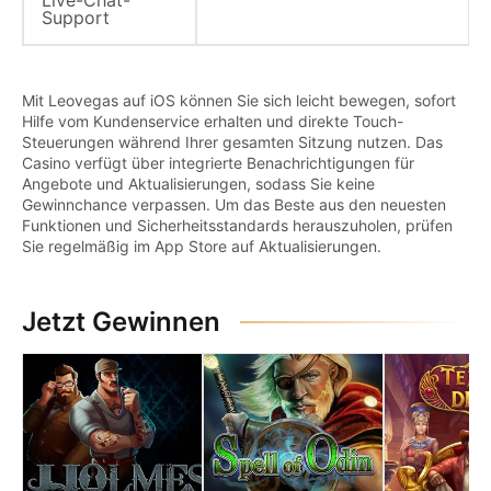
Support
Mit Leovegas auf iOS können Sie sich leicht bewegen, sofort
Hilfe vom Kundenservice erhalten und direkte Touch-
Steuerungen während Ihrer gesamten Sitzung nutzen. Das
Casino verfügt über integrierte Benachrichtigungen für
Angebote und Aktualisierungen, sodass Sie keine
Gewinnchance verpassen. Um das Beste aus den neuesten
Funktionen und Sicherheitsstandards herauszuholen, prüfen
Sie regelmäßig im App Store auf Aktualisierungen.
Jetzt Gewinnen