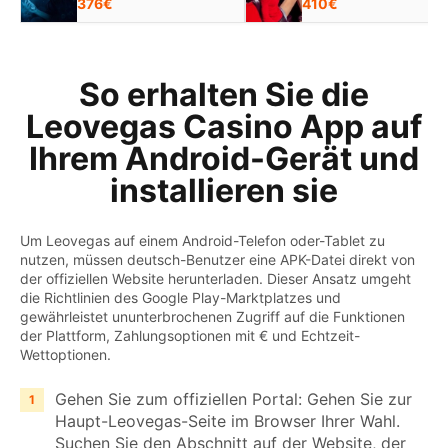
376€
410€
So erhalten Sie die
Leovegas Casino App auf
Ihrem Android-Gerät und
installieren sie
Um Leovegas auf einem Android-Telefon oder-Tablet zu
nutzen, müssen deutsch-Benutzer eine APK-Datei direkt von
der offiziellen Website herunterladen. Dieser Ansatz umgeht
die Richtlinien des Google Play-Marktplatzes und
gewährleistet ununterbrochenen Zugriff auf die Funktionen
der Plattform, Zahlungsoptionen mit € und Echtzeit-
Wettoptionen.
Gehen Sie zum offiziellen Portal: Gehen Sie zur
Haupt-Leovegas-Seite im Browser Ihrer Wahl.
Suchen Sie den Abschnitt auf der Website, der