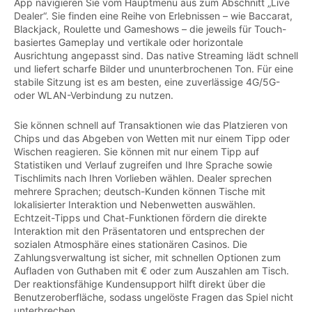
App navigieren Sie vom Hauptmenü aus zum Abschnitt „Live
Dealer“. Sie finden eine Reihe von Erlebnissen – wie Baccarat,
Blackjack, Roulette und Gameshows – die jeweils für Touch-
basiertes Gameplay und vertikale oder horizontale
Ausrichtung angepasst sind. Das native Streaming lädt schnell
und liefert scharfe Bilder und ununterbrochenen Ton. Für eine
stabile Sitzung ist es am besten, eine zuverlässige 4G/5G-
oder WLAN-Verbindung zu nutzen.
Sie können schnell auf Transaktionen wie das Platzieren von
Chips und das Abgeben von Wetten mit nur einem Tipp oder
Wischen reagieren. Sie können mit nur einem Tipp auf
Statistiken und Verlauf zugreifen und Ihre Sprache sowie
Tischlimits nach Ihren Vorlieben wählen. Dealer sprechen
mehrere Sprachen; deutsch-Kunden können Tische mit
lokalisierter Interaktion und Nebenwetten auswählen.
Echtzeit-Tipps und Chat-Funktionen fördern die direkte
Interaktion mit den Präsentatoren und entsprechen der
sozialen Atmosphäre eines stationären Casinos. Die
Zahlungsverwaltung ist sicher, mit schnellen Optionen zum
Aufladen von Guthaben mit € oder zum Auszahlen am Tisch.
Der reaktionsfähige Kundensupport hilft direkt über die
Benutzeroberfläche, sodass ungelöste Fragen das Spiel nicht
unterbrechen.