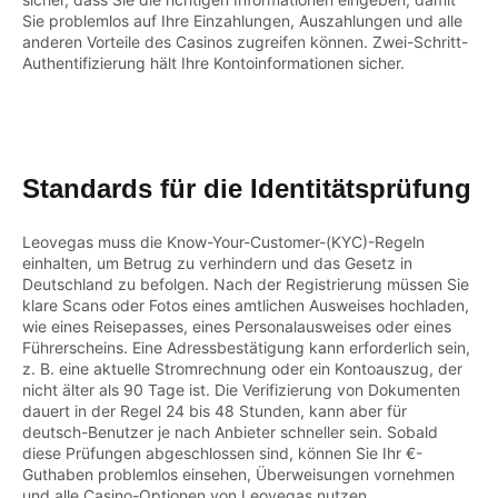
Sie problemlos auf Ihre Einzahlungen, Auszahlungen und alle
anderen Vorteile des Casinos zugreifen können. Zwei-Schritt-
Authentifizierung hält Ihre Kontoinformationen sicher.
Standards für die Identitätsprüfung
Leovegas muss die Know-Your-Customer-(KYC)-Regeln
einhalten, um Betrug zu verhindern und das Gesetz in
Deutschland zu befolgen. Nach der Registrierung müssen Sie
klare Scans oder Fotos eines amtlichen Ausweises hochladen,
wie eines Reisepasses, eines Personalausweises oder eines
Führerscheins. Eine Adressbestätigung kann erforderlich sein,
z. B. eine aktuelle Stromrechnung oder ein Kontoauszug, der
nicht älter als 90 Tage ist. Die Verifizierung von Dokumenten
dauert in der Regel 24 bis 48 Stunden, kann aber für
deutsch-Benutzer je nach Anbieter schneller sein. Sobald
diese Prüfungen abgeschlossen sind, können Sie Ihr €-
Guthaben problemlos einsehen, Überweisungen vornehmen
und alle Casino-Optionen von Leovegas nutzen.