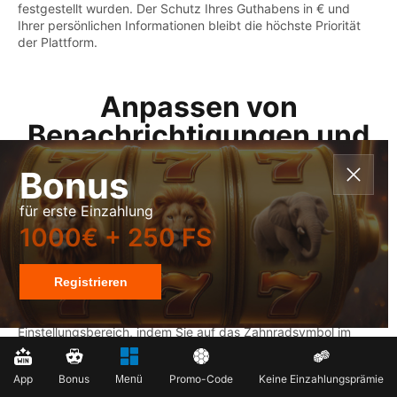
festgestellt wurden. Der Schutz Ihres Guthabens in € und
Ihrer persönlichen Informationen bleibt die höchste Priorität
der Plattform.
Anpassen von
Benachrichtigungen und
Festlegen von Wettlimits
Bonus
in der Leovegas Casino
für erste Einzahlung
App
1000€ + 250 FS
Die Personalisierung von Benachrichtigungen innerhalb der
Leovegas Casino App ermöglicht es deutsch-Spielern, nur
Registrieren
über die Informationen auf dem Laufenden zu bleiben, die
ihnen am wichtigsten sind. Navigieren Sie zum
Einstellungsbereich, indem Sie auf das Zahnradsymbol im
Kontomenü tippen. Hier können Sie auswählen, welche Push-
Benachrichtigungen Sie erhalten möchten, z. B. Bonus-
App
Bonus
Promo-Code
Keine Einzahlungsprämie
Menü
Erinnerungen, Turnierereignisse oder