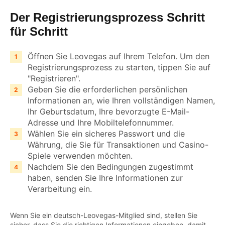
Der Registrierungsprozess Schritt
für Schritt
Öffnen Sie Leovegas auf Ihrem Telefon. Um den
Registrierungsprozess zu starten, tippen Sie auf
"Registrieren".
Geben Sie die erforderlichen persönlichen
Informationen an, wie Ihren vollständigen Namen,
Ihr Geburtsdatum, Ihre bevorzugte E-Mail-
Adresse und Ihre Mobiltelefonnummer.
Wählen Sie ein sicheres Passwort und die
Währung, die Sie für Transaktionen und Casino-
Spiele verwenden möchten.
Nachdem Sie den Bedingungen zugestimmt
haben, senden Sie Ihre Informationen zur
Verarbeitung ein.
Wenn Sie ein deutsch-Leovegas-Mitglied sind, stellen Sie
sicher, dass Sie die richtigen Informationen eingeben, damit