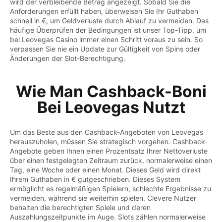
wird der verbleibende Betrag angezeigt. Sobald Sie die
Anforderungen erfüllt haben, überweisen Sie Ihr Guthaben
schnell in €, um Geldverluste durch Ablauf zu vermeiden. Das
häufige Überprüfen der Bedingungen ist unser Top-Tipp, um
bei Leovegas Casino immer einen Schritt voraus zu sein. So
verpassen Sie nie ein Update zur Gültigkeit von Spins oder
Änderungen der Slot-Berechtigung.
Wie Man Cashback-Boni
Bei Leovegas Nutzt
Um das Beste aus den Cashback-Angeboten von Leovegas
herauszuholen, müssen Sie strategisch vorgehen. Cashback-
Angebote geben Ihnen einen Prozentsatz Ihrer Nettoverluste
über einen festgelegten Zeitraum zurück, normalerweise einen
Tag, eine Woche oder einen Monat. Dieses Geld wird direkt
Ihrem Guthaben in € gutgeschrieben. Dieses System
ermöglicht es regelmäßigen Spielern, schlechte Ergebnisse zu
vermeiden, während sie weiterhin spielen. Clevere Nutzer
behalten die berechtigten Spiele und deren
Auszahlungszeitpunkte im Auge. Slots zählen normalerweise