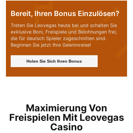
Bereit, Ihren Bonus Einzulösen?
Treten Sie Leovegas heute bei und schalten Sie
exklusive Boni, Freispiele und Belohnungen frei,
die für deutsch Spieler zugeschnitten sind.
Beginnen Sie jetzt Ihre Gewinnreise!
Holen Sie Sich Ihren Bonus
Maximierung Von
Freispielen Mit Leovegas
Casino