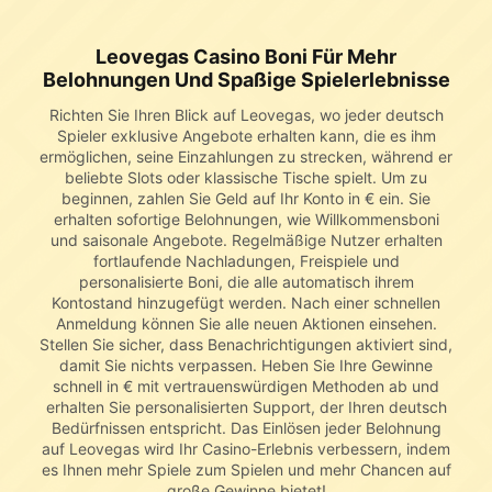
Leovegas Casino Boni Für Mehr
Belohnungen Und Spaßige Spielerlebnisse
Richten Sie Ihren Blick auf Leovegas, wo jeder deutsch
Spieler exklusive Angebote erhalten kann, die es ihm
ermöglichen, seine Einzahlungen zu strecken, während er
beliebte Slots oder klassische Tische spielt. Um zu
beginnen, zahlen Sie Geld auf Ihr Konto in € ein. Sie
erhalten sofortige Belohnungen, wie Willkommensboni
und saisonale Angebote. Regelmäßige Nutzer erhalten
fortlaufende Nachladungen, Freispiele und
personalisierte Boni, die alle automatisch ihrem
Kontostand hinzugefügt werden. Nach einer schnellen
Anmeldung können Sie alle neuen Aktionen einsehen.
Stellen Sie sicher, dass Benachrichtigungen aktiviert sind,
damit Sie nichts verpassen. Heben Sie Ihre Gewinne
schnell in € mit vertrauenswürdigen Methoden ab und
erhalten Sie personalisierten Support, der Ihren deutsch
Bedürfnissen entspricht. Das Einlösen jeder Belohnung
auf Leovegas wird Ihr Casino-Erlebnis verbessern, indem
es Ihnen mehr Spiele zum Spielen und mehr Chancen auf
große Gewinne bietet!