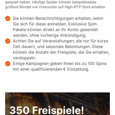
gespielt haben. Häufige Spieler können beispielsweise
größere Bündel von Freirunden auf High-RTP-Slots erhalten.
Sie können Benachrichtigungen erhalten, wenn
Sie sich für diese anmelden. Exklusive Spin-
Pakete können direkt an Ihr Konto gesendet
werden, ohne vorherige Ankündigung.
Achten Sie auf Veranstaltungen, die nur für kurze
Zeit dauern, und saisonale Belohnungen. Diese
können die Anzahl der Freispiele, die Sie erhalten,
verdoppeln.
Einige Kampagnen geben Ihnen bis zu 100 Spins
mit einer qualifizierenden € Einzahlung.
350 Freispiele!