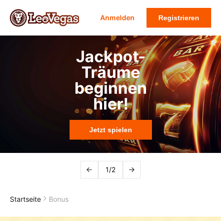
Anmelden
Registrieren
Jackpot-
Träume
beginnen
hier!
Jetzt spielen
1/2
Startseite
Bonus