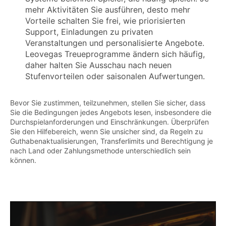
mehr Aktivitäten Sie ausführen, desto mehr
Vorteile schalten Sie frei, wie priorisierten
Support, Einladungen zu privaten
Veranstaltungen und personalisierte Angebote.
Leovegas Treueprogramme ändern sich häufig,
daher halten Sie Ausschau nach neuen
Stufenvorteilen oder saisonalen Aufwertungen.
Bevor Sie zustimmen, teilzunehmen, stellen Sie sicher, dass
Sie die Bedingungen jedes Angebots lesen, insbesondere die
Durchspielanforderungen und Einschränkungen. Überprüfen
Sie den Hilfebereich, wenn Sie unsicher sind, da Regeln zu
Guthabenaktualisierungen, Transferlimits und Berechtigung je
nach Land oder Zahlungsmethode unterschiedlich sein
können.