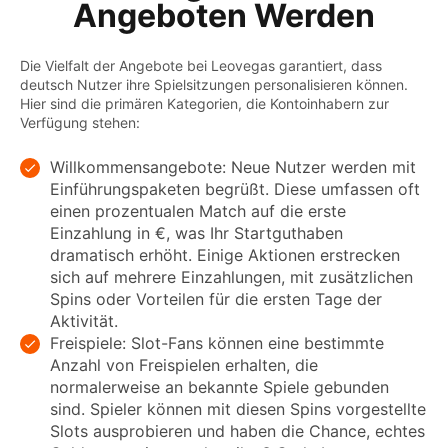
Angeboten Werden
Die Vielfalt der Angebote bei Leovegas garantiert, dass
deutsch Nutzer ihre Spielsitzungen personalisieren können.
Hier sind die primären Kategorien, die Kontoinhabern zur
Verfügung stehen:
Willkommensangebote: Neue Nutzer werden mit
Einführungspaketen begrüßt. Diese umfassen oft
einen prozentualen Match auf die erste
Einzahlung in €, was Ihr Startguthaben
dramatisch erhöht. Einige Aktionen erstrecken
sich auf mehrere Einzahlungen, mit zusätzlichen
Spins oder Vorteilen für die ersten Tage der
Aktivität.
Freispiele: Slot-Fans können eine bestimmte
Anzahl von Freispielen erhalten, die
normalerweise an bekannte Spiele gebunden
sind. Spieler können mit diesen Spins vorgestellte
Slots ausprobieren und haben die Chance, echtes