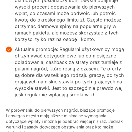
dla nowych posiadaczy kont zwykle obejmuje
wysoki procent dopasowania do pierwszych
wpłat, co czasami może podwoić lub potroić
kwotę do określonego limitu zł. Często możesz
otrzymać darmowe spiny na popularne gry w
ramach pakietu, ale możesz skorzystać z tych
korzyści tylko raz na osobę i konto.
Aktualne promocje: Regularni użytkownicy mogą
otrzymywać cotygodniowe lub comiesięczne
doładowania, cashback za straty oraz turnieje z
pulami nagród, które rosną z czasem. Te oferty
są dobre dla wszelkiego rodzaju graczy, od tych
grających na niskie stawki po tych grających na
wysokie stawki. Jest to szczególnie prawdziwe,
jeśli regularnie wpłacają środki w zł.
W porównaniu do pierwszych nagród, bieżące promocje
Leovegas często mają niższe minimalne wymagania
dotyczące wpłaty i można je odebrać więcej niż raz. Jednak
warunki i zasady dotyczące obstawiania oraz kto może