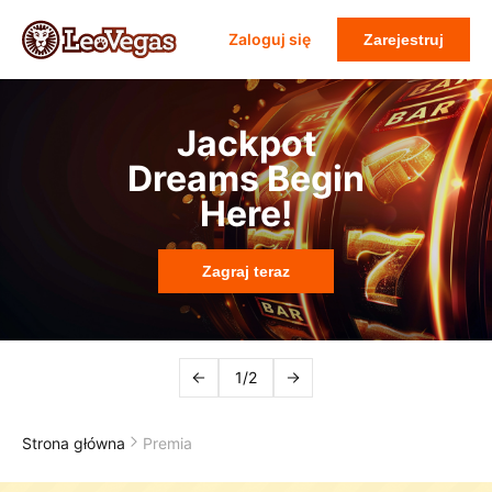
Zaloguj się
Zarejestruj
Jackpot
Dreams Begin
Here!
Zagraj teraz
1/2
Strona główna
Premia