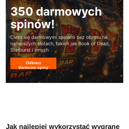
350 darmowych
spinów!
Ciesz się darmowymi spinami bez obrotu na
najlepszych slotach, takich jak Book of Dead,
Starburst i innych.
Odbierz
darmowe spiny
Jak najlepiej wykorzystać wygrane