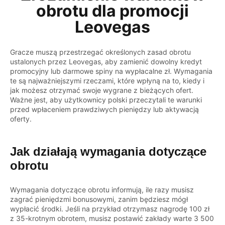
obrotu dla promocji
Leovegas
Gracze muszą przestrzegać określonych zasad obrotu
ustalonych przez Leovegas, aby zamienić dowolny kredyt
promocyjny lub darmowe spiny na wypłacalne zł. Wymagania
te są najważniejszymi rzeczami, które wpłyną na to, kiedy i
jak możesz otrzymać swoje wygrane z bieżących ofert.
Ważne jest, aby użytkownicy polski przeczytali te warunki
przed wpłaceniem prawdziwych pieniędzy lub aktywacją
oferty.
Jak działają wymagania dotyczące
obrotu
Wymagania dotyczące obrotu informują, ile razy musisz
zagrać pieniędzmi bonusowymi, zanim będziesz mógł
wypłacić środki. Jeśli na przykład otrzymasz nagrodę 100 zł
z 35-krotnym obrotem, musisz postawić zakłady warte 3 500