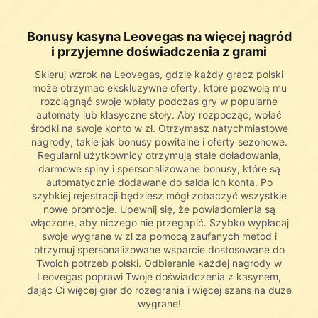
Bonusy kasyna Leovegas na więcej nagród
i przyjemne doświadczenia z grami
Skieruj wzrok na Leovegas, gdzie każdy gracz polski
może otrzymać ekskluzywne oferty, które pozwolą mu
rozciągnąć swoje wpłaty podczas gry w popularne
automaty lub klasyczne stoły. Aby rozpocząć, wpłać
środki na swoje konto w zł. Otrzymasz natychmiastowe
nagrody, takie jak bonusy powitalne i oferty sezonowe.
Regularni użytkownicy otrzymują stałe doładowania,
darmowe spiny i spersonalizowane bonusy, które są
automatycznie dodawane do salda ich konta. Po
szybkiej rejestracji będziesz mógł zobaczyć wszystkie
nowe promocje. Upewnij się, że powiadomienia są
włączone, aby niczego nie przegapić. Szybko wypłacaj
swoje wygrane w zł za pomocą zaufanych metod i
otrzymuj spersonalizowane wsparcie dostosowane do
Twoich potrzeb polski. Odbieranie każdej nagrody w
Leovegas poprawi Twoje doświadczenia z kasynem,
dając Ci więcej gier do rozegrania i więcej szans na duże
wygrane!