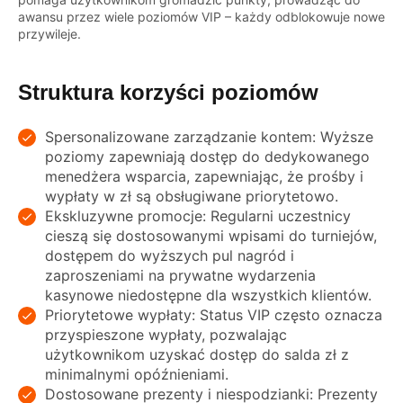
awansu przez wiele poziomów VIP – każdy odblokowuje nowe
przywileje.
Struktura korzyści poziomów
Spersonalizowane zarządzanie kontem: Wyższe
poziomy zapewniają dostęp do dedykowanego
menedżera wsparcia, zapewniając, że prośby i
wypłaty w zł są obsługiwane priorytetowo.
Ekskluzywne promocje: Regularni uczestnicy
cieszą się dostosowanymi wpisami do turniejów,
dostępem do wyższych pul nagród i
zaproszeniami na prywatne wydarzenia
kasynowe niedostępne dla wszystkich klientów.
Priorytetowe wypłaty: Status VIP często oznacza
przyspieszone wypłaty, pozwalając
użytkownikom uzyskać dostęp do salda zł z
minimalnymi opóźnieniami.
Dostosowane prezenty i niespodzianki: Prezenty