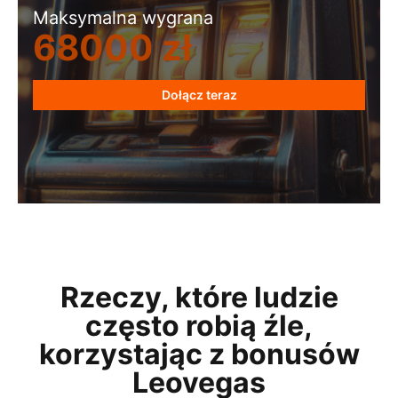
Maksymalna wygrana
68000 zł
Dołącz teraz
Rzeczy, które ludzie
często robią źle,
korzystając z bonusów
Leovegas