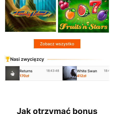
Zobacz wszystko
Nasi zwycięzcy
Returns
18:43:48
White Swan
18:43:
170zł
412zł
Jak otrzymać bonus