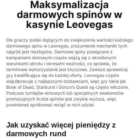
Maksymalizacja
darmowych spinów w
kasynie Leovegas
Dla graczy polski dążących do zwiększenia wartości każdego
darmowego spinu w Leovegas, zrozumienie mechaniki tych
nagród jest niezbędne. Darmowe spiny powiązane z
kampaniami slotowymi często wiążą się z określonymi
warunkami obrotu i okresami ważności, co sprawia, że
terminowe wykorzystanie jest kluczowe. Zawsze sprawdzaj
gry kwalifikujące się do każdej oferty. Leovegas często
współpracuje z najlepszymi dostawcami, więc gry takie jak
Book of Dead, Starburst i Gonzo's Quest są często wliczone.
Podczas turniejów slotowych lub specjalnych weekendów
promocyjnych liczba spinów jest zwykle wyższa, więc
powinieneś spróbować wziąć w nich udział.
Jak uzyskać więcej pieniędzy z
darmowych rund