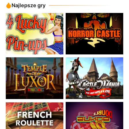
Najlepsze gry
Jak najlepiej wykorzystać wygrane z darmowych
spinów podczas wypłaty
Jak korzystać z bonusów cashback w Leovegas
Program lojalnościowy Leovegas: zdobywanie
większej liczby nagród
Struktura korzyści poziomów
Optymalizacja doświadczenia lojalnościowego
Rzeczy, które ludzie często robią źle, korzystając z
bonusów Leovegas
Sposoby uzyskania pomocy w kwestiach
związanych z bonusami