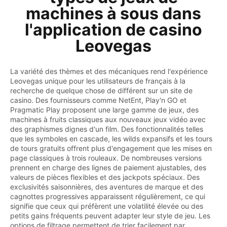
machines à sous dans
l'application de casino
Leovegas
La variété des thèmes et des mécaniques rend l'expérience
Leovegas unique pour les utilisateurs de français à la
recherche de quelque chose de différent sur un site de
casino. Des fournisseurs comme NetEnt, Play'n GO et
Pragmatic Play proposent une large gamme de jeux, des
machines à fruits classiques aux nouveaux jeux vidéo avec
des graphismes dignes d'un film. Des fonctionnalités telles
que les symboles en cascade, les wilds expansifs et les tours
de tours gratuits offrent plus d'engagement que les mises en
page classiques à trois rouleaux. De nombreuses versions
prennent en charge des lignes de paiement ajustables, des
valeurs de pièces flexibles et des jackpots spéciaux. Des
exclusivités saisonnières, des aventures de marque et des
cagnottes progressives apparaissent régulièrement, ce qui
signifie que ceux qui préfèrent une volatilité élevée ou des
petits gains fréquents peuvent adapter leur style de jeu. Les
options de filtrage permettent de trier facilement par