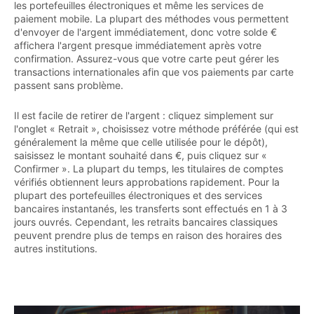
les portefeuilles électroniques et même les services de
paiement mobile. La plupart des méthodes vous permettent
d'envoyer de l'argent immédiatement, donc votre solde €
affichera l'argent presque immédiatement après votre
confirmation. Assurez-vous que votre carte peut gérer les
transactions internationales afin que vos paiements par carte
passent sans problème.
Il est facile de retirer de l'argent : cliquez simplement sur
l'onglet « Retrait », choisissez votre méthode préférée (qui est
généralement la même que celle utilisée pour le dépôt),
saisissez le montant souhaité dans €, puis cliquez sur «
Confirmer ». La plupart du temps, les titulaires de comptes
vérifiés obtiennent leurs approbations rapidement. Pour la
plupart des portefeuilles électroniques et des services
bancaires instantanés, les transferts sont effectués en 1 à 3
jours ouvrés. Cependant, les retraits bancaires classiques
peuvent prendre plus de temps en raison des horaires des
autres institutions.