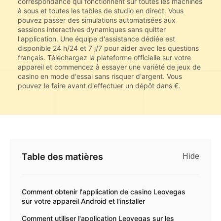
correspondance qui fonctionnent sur toutes les machines
à sous et toutes les tables de studio en direct. Vous
pouvez passer des simulations automatisées aux
sessions interactives dynamiques sans quitter
l'application. Une équipe d'assistance dédiée est
disponible 24 h/24 et 7 j/7 pour aider avec les questions
français. Téléchargez la plateforme officielle sur votre
appareil et commencez à essayer une variété de jeux de
casino en mode d'essai sans risquer d'argent. Vous
pouvez le faire avant d'effectuer un dépôt dans €.
Table des matières
Hide
Comment obtenir l'application de casino Leovegas
sur votre appareil Android et l'installer
Comment utiliser l'application Leovegas sur les