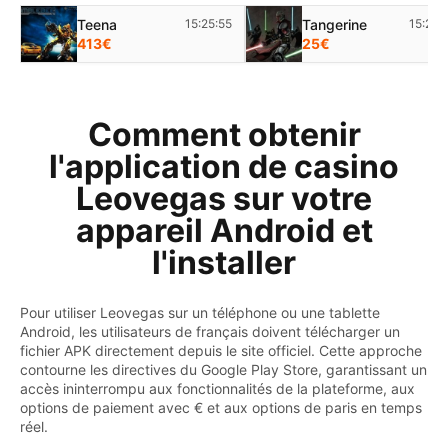
Teena
15:25:55
Tangerine
15:25:
413€
25€
Comment obtenir
l'application de casino
Leovegas sur votre
appareil Android et
l'installer
Pour utiliser Leovegas sur un téléphone ou une tablette
Android, les utilisateurs de français doivent télécharger un
fichier APK directement depuis le site officiel. Cette approche
contourne les directives du Google Play Store, garantissant un
accès ininterrompu aux fonctionnalités de la plateforme, aux
options de paiement avec € et aux options de paris en temps
réel.