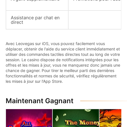
Assistance par chat en
direct
Avec Leovegas sur iOS, vous pouvez facilement vous
déplacer, obtenir de l'aide du service client immédiatement et
utiliser des commandes tactiles directes tout au long de votre
session. Le casino dispose de notifications intégrées pour les
offres et les mises à jour, vous ne manquerez donc jamais une
chance de gagner. Pour tirer le meilleur parti des dernières
fonctionnalités et normes de sécurité, vérifiez régulièrement
les mises à jour sur l'App Store.
Maintenant Gagnant