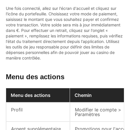
Une fois connecté, allez sur l'écran d'accueil et cliquez sur
l'icône du portefeuille. Choisissez votre mode de paiement,
saisissez le montant que vous souhaitez payer et confirmez
votre transaction. Votre solde sera mis à jour immédiatement
dans €. Pour effectuer un retrait, cliquez sur l'onglet «
paiement », remplissez les informations requises, puis vérifiez
l'état du traitement directement depuis l'application. Utilisez
les outils de jeu responsable pour définir des limites de
dépenses personnelles afin de pouvoir jouer au casino de
manière contrôlée.
Menu des actions
Menu des actions
Chemin
Profil
Modifier le compte >
Paramètres
Argent supplémentaire
Promotions pour l'accès