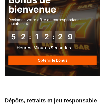
bienvenue
Réclamez votre offre de correspondance
maintenant
5
2
1
2
2
8
:
:
Heures
Minutes
Secondes
Obtenir le bonus
Dépôts, retraits et jeu responsable