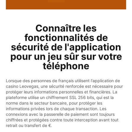
Connaître les
fonctionnalités de
sécurité de l'application
pour un jeu sûr sur votre
téléphone
Lorsque des personnes de français utilisent l'application de
casino Leovegas, une sécurité renforcée est nécessaire pour
protéger leurs informations personnelles et financières. La
plateforme utilise un chiffrement SSL 256 bits, qui est la
norme dans le secteur bancaire, pour protéger les
informations privées lors de chaque transaction. Les
connexions avec la passerelle de paiement sont toujours
chiffrées et protégées contre toute interception avant tout
retrait ou transfert de €.