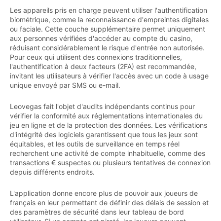
Les appareils pris en charge peuvent utiliser l'authentification
biométrique, comme la reconnaissance d'empreintes digitales
ou faciale. Cette couche supplémentaire permet uniquement
aux personnes vérifiées d'accéder au compte du casino,
réduisant considérablement le risque d'entrée non autorisée.
Pour ceux qui utilisent des connexions traditionnelles,
l'authentification à deux facteurs (2FA) est recommandée,
invitant les utilisateurs à vérifier l'accès avec un code à usage
unique envoyé par SMS ou e-mail.
Leovegas fait l'objet d'audits indépendants continus pour
vérifier la conformité aux réglementations internationales du
jeu en ligne et de la protection des données. Les vérifications
d'intégrité des logiciels garantissent que tous les jeux sont
équitables, et les outils de surveillance en temps réel
recherchent une activité de compte inhabituelle, comme des
transactions € suspectes ou plusieurs tentatives de connexion
depuis différents endroits.
L'application donne encore plus de pouvoir aux joueurs de
français en leur permettant de définir des délais de session et
des paramètres de sécurité dans leur tableau de bord