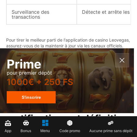
Surveillance des
Détecte et arrête les a
transactions
Pour tirer le meilleur parti de l'application de casino Leovegas,
assurez-vous de la maintenir à jour via les canaux officiels.
Les mises à jour corrigent fréquemment les vulnérabilités et
peuvent inclure des mesures de protection améliorées.
Prime
L'assistance est disponible 24 h/24 et 7 j/7 pour aider avec les
problèmes liés à la sécurité ou signaler toute irrégularité
pour premier dépôt
identifiée par les clients de français. La protection de votre
1000€ + 250 FS
solde dans € et de vos informations personnelles reste la
priorité absolue de la plateforme.
S'inscrire
Personnalisation des
notifications et définition
de limites de mises dans
App
Bonus
Code promo
Aucune prime sans dépôt
Menu