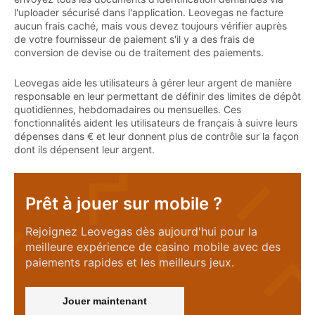
l'uploader sécurisé dans l'application. Leovegas ne facture
aucun frais caché, mais vous devez toujours vérifier auprès
de votre fournisseur de paiement s'il y a des frais de
conversion de devise ou de traitement des paiements.
Leovegas aide les utilisateurs à gérer leur argent de manière
responsable en leur permettant de définir des limites de dépôt
quotidiennes, hebdomadaires ou mensuelles. Ces
fonctionnalités aident les utilisateurs de français à suivre leurs
dépenses dans € et leur donnent plus de contrôle sur la façon
dont ils dépensent leur argent.
Prêt à jouer sur mobile ?
Rejoignez Leovegas dès aujourd'hui pour la
meilleure expérience de casino mobile avec des
paiements rapides et les meilleurs jeux.
Jouer maintenant