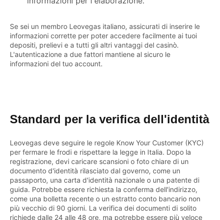
informazioni per l'elaborazione.
Se sei un membro Leovegas italiano, assicurati di inserire le
informazioni corrette per poter accedere facilmente ai tuoi
depositi, prelievi e a tutti gli altri vantaggi del casinò.
L'autenticazione a due fattori mantiene al sicuro le
informazioni del tuo account.
Standard per la verifica dell'identità
Leovegas deve seguire le regole Know Your Customer (KYC)
per fermare le frodi e rispettare la legge in Italia. Dopo la
registrazione, devi caricare scansioni o foto chiare di un
documento d'identità rilasciato dal governo, come un
passaporto, una carta d'identità nazionale o una patente di
guida. Potrebbe essere richiesta la conferma dell'indirizzo,
come una bolletta recente o un estratto conto bancario non
più vecchio di 90 giorni. La verifica dei documenti di solito
richiede dalle 24 alle 48 ore, ma potrebbe essere più veloce