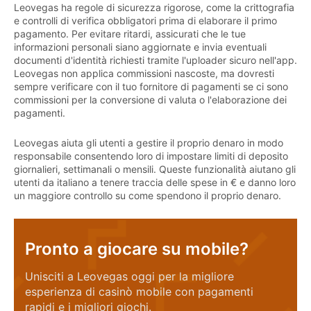
Leovegas ha regole di sicurezza rigorose, come la crittografia
e controlli di verifica obbligatori prima di elaborare il primo
pagamento. Per evitare ritardi, assicurati che le tue
informazioni personali siano aggiornate e invia eventuali
documenti d'identità richiesti tramite l'uploader sicuro nell'app.
Leovegas non applica commissioni nascoste, ma dovresti
sempre verificare con il tuo fornitore di pagamenti se ci sono
commissioni per la conversione di valuta o l'elaborazione dei
pagamenti.
Leovegas aiuta gli utenti a gestire il proprio denaro in modo
responsabile consentendo loro di impostare limiti di deposito
giornalieri, settimanali o mensili. Queste funzionalità aiutano gli
utenti da italiano a tenere traccia delle spese in € e danno loro
un maggiore controllo su come spendono il proprio denaro.
Pronto a giocare su mobile?
Unisciti a Leovegas oggi per la migliore
esperienza di casinò mobile con pagamenti
rapidi e i migliori giochi.