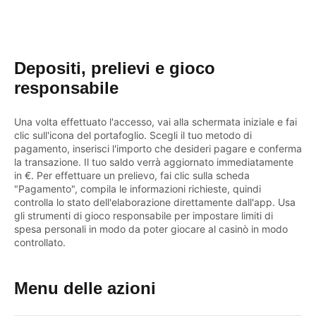
Depositi, prelievi e gioco
responsabile
Una volta effettuato l'accesso, vai alla schermata iniziale e fai
clic sull'icona del portafoglio. Scegli il tuo metodo di
pagamento, inserisci l'importo che desideri pagare e conferma
la transazione. Il tuo saldo verrà aggiornato immediatamente
in €. Per effettuare un prelievo, fai clic sulla scheda
"Pagamento", compila le informazioni richieste, quindi
controlla lo stato dell'elaborazione direttamente dall'app. Usa
gli strumenti di gioco responsabile per impostare limiti di
spesa personali in modo da poter giocare al casinò in modo
controllato.
Menu delle azioni