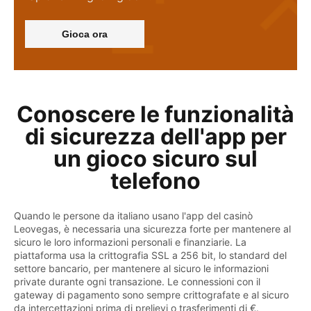
Gioca ora
Conoscere le funzionalità
di sicurezza dell'app per
un gioco sicuro sul
telefono
Quando le persone da italiano usano l'app del casinò
Leovegas, è necessaria una sicurezza forte per mantenere al
sicuro le loro informazioni personali e finanziarie. La
piattaforma usa la crittografia SSL a 256 bit, lo standard del
settore bancario, per mantenere al sicuro le informazioni
private durante ogni transazione. Le connessioni con il
gateway di pagamento sono sempre crittografate e al sicuro
da intercettazioni prima di prelievi o trasferimenti di €.