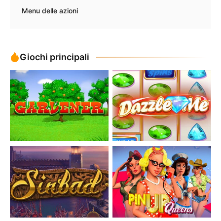
Menu delle azioni
Registrati e identificati sulla piattaforma mobile
Leovegas italiano
Il processo di registrazione passo per passo
Giochi principali
Standard per la verifica dell'identità
Esaminare i diversi tipi di giochi slot nell'app del
casinò Leovegas
Come accedere e giocare alle esperienze con
croupier dal vivo sul tuo telefono
Effettuare depositi e prelievi tramite l'app Leovegas
Conoscere le funzionalità di sicurezza dell'app per un
gioco sicuro sul telefono
Personalizzare le notifiche e impostare limiti di
puntata nell'app del casinò Leovegas
Risoluzione dei problemi comuni sull'app del casinò