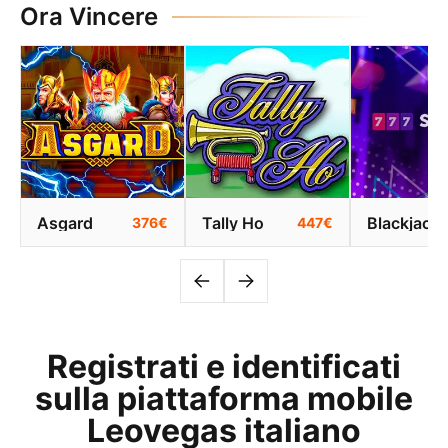
Ora Vincere
Asgard
Tally Ho
Blackj
376€
447€
Registrati e identificati
sulla piattaforma mobile
Leovegas italiano