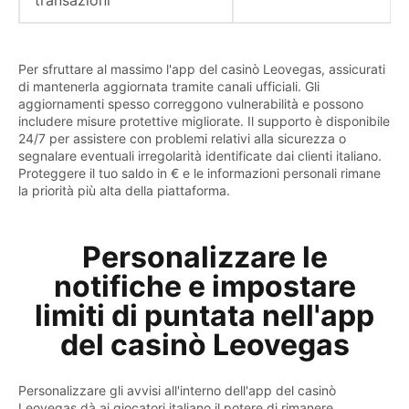
transazioni
Per sfruttare al massimo l'app del casinò Leovegas, assicurati
di mantenerla aggiornata tramite canali ufficiali. Gli
aggiornamenti spesso correggono vulnerabilità e possono
includere misure protettive migliorate. Il supporto è disponibile
24/7 per assistere con problemi relativi alla sicurezza o
segnalare eventuali irregolarità identificate dai clienti italiano.
Proteggere il tuo saldo in € e le informazioni personali rimane
la priorità più alta della piattaforma.
Personalizzare le
notifiche e impostare
limiti di puntata nell'app
del casinò Leovegas
Personalizzare gli avvisi all'interno dell'app del casinò
Leovegas dà ai giocatori italiano il potere di rimanere