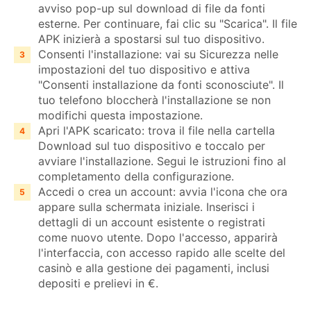
avviso pop-up sul download di file da fonti
esterne. Per continuare, fai clic su "Scarica". Il file
APK inizierà a spostarsi sul tuo dispositivo.
Consenti l'installazione: vai su Sicurezza nelle
impostazioni del tuo dispositivo e attiva
"Consenti installazione da fonti sconosciute". Il
tuo telefono bloccherà l'installazione se non
modifichi questa impostazione.
Apri l'APK scaricato: trova il file nella cartella
Download sul tuo dispositivo e toccalo per
avviare l'installazione. Segui le istruzioni fino al
completamento della configurazione.
Accedi o crea un account: avvia l'icona che ora
appare sulla schermata iniziale. Inserisci i
dettagli di un account esistente o registrati
come nuovo utente. Dopo l'accesso, apparirà
l'interfaccia, con accesso rapido alle scelte del
casinò e alla gestione dei pagamenti, inclusi
depositi e prelievi in €.