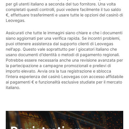
per gli utenti italiano a seconda del tuo fornitore. Una volta
completati questi controlli, puoi vedere facilmente il tuo saldo
€, effettuare trasferimenti e usare tutte le opzioni del casinò di
Leovegas.
Assicurati che tutte le immagini siano chiare e che i documenti
siano aggiornati per una verifica rapida. Se incontri problemi,
puoi ottenere assistenza dal supporto clienti di Leovegas
nell'app. Questo vale soprattutto per i giocatori italiano che
usano documenti d'identità o metodi di pagamento regionali.
Potrebbe essere necessaria anche una revisione avanzata per
la partecipazione a campagne promozionali e prelievi di
importo elevato. Avvia ora la tua registrazione e sblocca
l'intera esperienza del casinò Leovegas con accesso affidabile
ai pagamenti € e funzionalità esclusive studiate per il mercato
italiano.