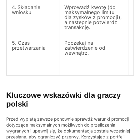
4. Składanie
Wprowadź kwotę (do
Po
wniosku
maksymalnego limitu
dla zysków z promocji),
a następnie potwierdź
transakcję.
5. Czas
Poczekaj na
Po
przetwarzania
zatwierdzenie od
na
wewnątrz.
go
od
pi
św
Kluczowe wskazówki dla graczy
polski
Przed wypłatą zawsze ponownie sprawdź warunki promocji
dotyczące maksymalnych możliwych do przeliczenia
wygranych i upewnij się, że dokumentacja została wcześniej
przesłana, aby ograniczyć przerwy. Korzystając z portfeli