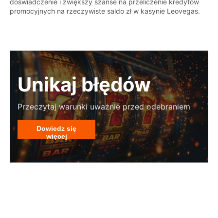
doświadczenie i zwiększy szanse na przeliczenie kredytów
promocyjnych na rzeczywiste saldo zł w kasynie Leovegas.
Unikaj błędów
Przeczytaj warunki uważnie przed odebraniem
Dowiedz się
więcej