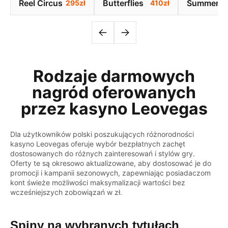
Reel Circus
Butterflies
Summ
295zł
410zł
Rodzaje darmowych
nagród oferowanych
przez kasyno Leovegas
Dla użytkowników polski poszukujących różnorodności
kasyno Leovegas oferuje wybór bezpłatnych zachęt
dostosowanych do różnych zainteresowań i stylów gry.
Oferty te są okresowo aktualizowane, aby dostosować je do
promocji i kampanii sezonowych, zapewniając posiadaczom
kont świeże możliwości maksymalizacji wartości bez
wcześniejszych zobowiązań w zł.
Spiny na wybranych tytułach