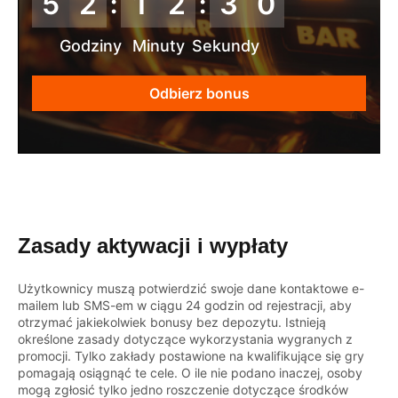
5
2
1
2
2
8
:
:
Godziny
Minuty
Sekundy
Odbierz bonus
Zasady aktywacji i wypłaty
Użytkownicy muszą potwierdzić swoje dane kontaktowe e-
mailem lub SMS-em w ciągu 24 godzin od rejestracji, aby
otrzymać jakiekolwiek bonusy bez depozytu. Istnieją
określone zasady dotyczące wykorzystania wygranych z
promocji. Tylko zakłady postawione na kwalifikujące się gry
pomagają osiągnąć te cele. O ile nie podano inaczej, osoby
mogą zgłosić tylko jedno roszczenie dotyczące środków