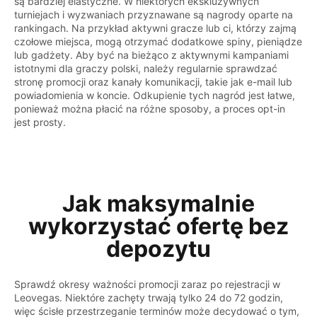
są bardziej elastyczne. W niektórych ekskluzywnych
turniejach i wyzwaniach przyznawane są nagrody oparte na
rankingach. Na przykład aktywni gracze lub ci, którzy zajmą
czołowe miejsca, mogą otrzymać dodatkowe spiny, pieniądze
lub gadżety. Aby być na bieżąco z aktywnymi kampaniami
istotnymi dla graczy polski, należy regularnie sprawdzać
stronę promocji oraz kanały komunikacji, takie jak e-mail lub
powiadomienia w koncie. Odkupienie tych nagród jest łatwe,
ponieważ można płacić na różne sposoby, a proces opt-in
jest prosty.
Jak maksymalnie
wykorzystać ofertę bez
depozytu
Sprawdź okresy ważności promocji zaraz po rejestracji w
Leovegas. Niektóre zachęty trwają tylko 24 do 72 godzin,
więc ścisłe przestrzeganie terminów może decydować o tym,