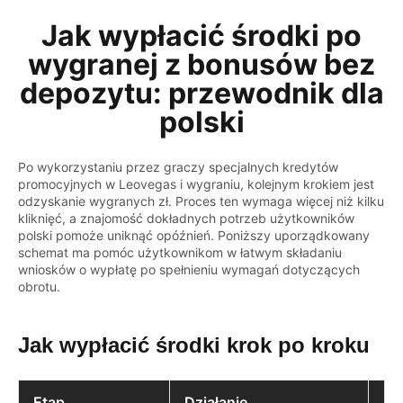
Jak wypłacić środki po
wygranej z bonusów bez
depozytu: przewodnik dla
polski
Po wykorzystaniu przez graczy specjalnych kredytów
promocyjnych w Leovegas i wygraniu, kolejnym krokiem jest
odzyskanie wygranych zł. Proces ten wymaga więcej niż kilku
kliknięć, a znajomość dokładnych potrzeb użytkowników
polski pomoże uniknąć opóźnień. Poniższy uporządkowany
schemat ma pomóc użytkownikom w łatwym składaniu
wniosków o wypłatę po spełnieniu wymagań dotyczących
obrotu.
Jak wypłacić środki krok po kroku
Etap
Działanie
Uw