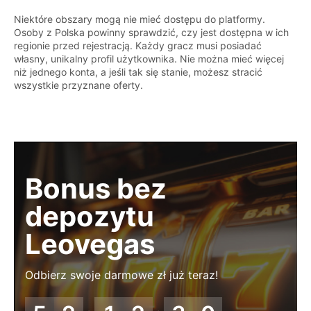
Niektóre obszary mogą nie mieć dostępu do platformy.
Osoby z Polska powinny sprawdzić, czy jest dostępna w ich
regionie przed rejestracją. Każdy gracz musi posiadać
własny, unikalny profil użytkownika. Nie można mieć więcej
niż jednego konta, a jeśli tak się stanie, możesz stracić
wszystkie przyznane oferty.
Bonus bez
depozytu
Leovegas
Odbierz swoje darmowe zł już teraz!