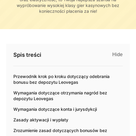
wypróbowanie wysokiej klasy gier kasynowych bez
konieczności płacenia za nie!
Spis treści
Hide
Przewodnik krok po kroku dotyczący odebrania
bonusu bez depozytu Leovegas
Wymagania dotyczące otrzymania nagród bez
depozytu Leovegas
Wymagania dotyczące konta i jurysdykcji
Zasady aktywacji i wypłaty
Zrozumienie zasad dotyczących bonusów bez