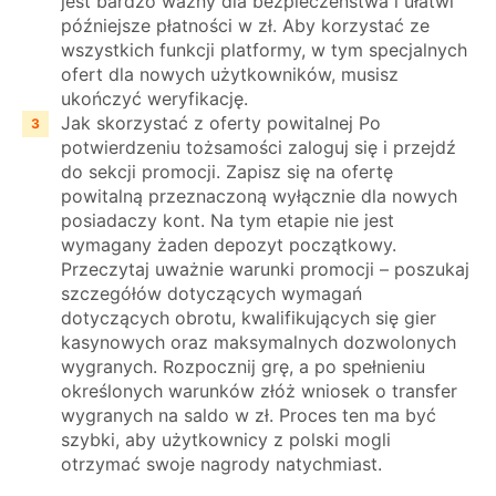
jest bardzo ważny dla bezpieczeństwa i ułatwi
późniejsze płatności w zł. Aby korzystać ze
wszystkich funkcji platformy, w tym specjalnych
ofert dla nowych użytkowników, musisz
ukończyć weryfikację.
Jak skorzystać z oferty powitalnej Po
potwierdzeniu tożsamości zaloguj się i przejdź
do sekcji promocji. Zapisz się na ofertę
powitalną przeznaczoną wyłącznie dla nowych
posiadaczy kont. Na tym etapie nie jest
wymagany żaden depozyt początkowy.
Przeczytaj uważnie warunki promocji – poszukaj
szczegółów dotyczących wymagań
dotyczących obrotu, kwalifikujących się gier
kasynowych oraz maksymalnych dozwolonych
wygranych. Rozpocznij grę, a po spełnieniu
określonych warunków złóż wniosek o transfer
wygranych na saldo w zł. Proces ten ma być
szybki, aby użytkownicy z polski mogli
otrzymać swoje nagrody natychmiast.