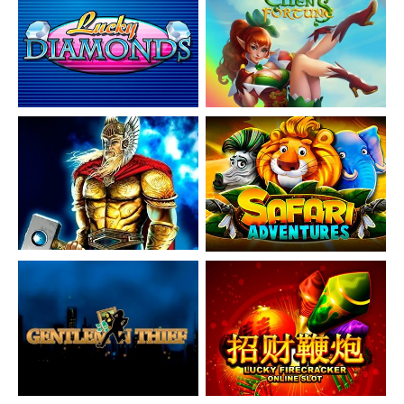
Jak wypłacić środki po wygranej z bonusów bez
depozytu: przewodnik dla polski
Jak wypłacić środki krok po kroku
Kluczowe wskazówki dla graczy polski
Darmowe nagrody kasyna Leovegas działają na
urządzeniach mobilnych
Porównanie bonusu bez depozytu Leovegas z
bonusami w innych kasynach
Pomoc i wsparcie w kwestiach dotyczących
bonusów Leovegas
Sposoby zadawania pytań
Najlepsze praktyki przy kontaktowaniu się ze
wsparciem Leovegas